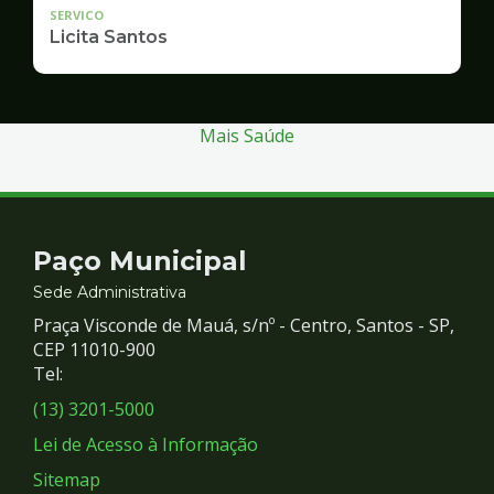
SERVICO
Licita Santos
Mais Saúde
Contato
Paço Municipal
e
Sede Administrativa
Praça Visconde de Mauá, s/nº - Centro, Santos - SP,
Redes
CEP 11010-900
Tel:
Sociais
(13) 3201-5000
Lei de Acesso à Informação
Sitemap