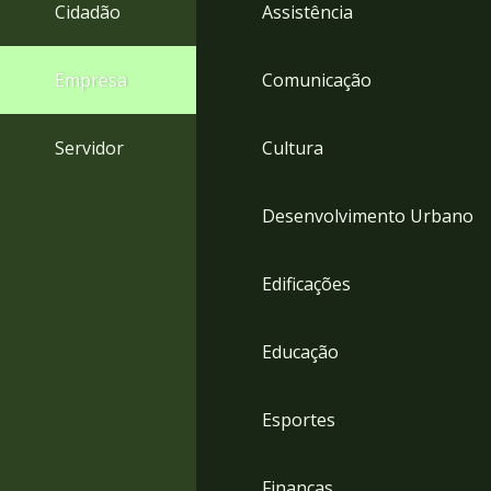
4
Cidadão
Assistência
Acessibilidade
5
Empresa
Comunicação
Servidor
Cultura
Desenvolvimento Urbano
Edificações
Educação
Esportes
Finanças