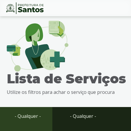
Ir
Conteúdo
para
o
conteúdo
1
Ir
para
o
menu
Lista de Serviços
2
Ir
para
Utilize os filtros para achar o serviço que procura
busca
3
Ir
para
- Qualquer -
- Qualquer -
o
rodapé