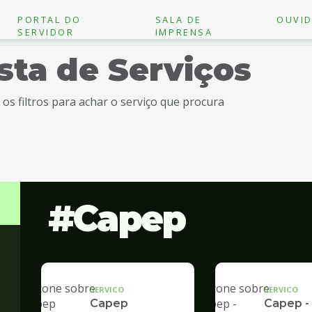
PORTAL DO
SALA DE
OUVID
SERVIDOR
IMPRENSA
ista de Serviços
e os filtros para achar o serviço que procura
Capep
SERVICO
SERVICO
Capep
Capep -