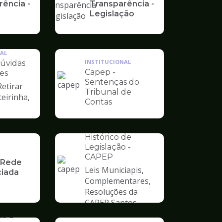
rência -
Transparência -
Legislação
AL
INSTITUCIONAL
úvidas
Capep -
es
Sentenças do
Retirar
Ilustração
Tribunal de
teirinha,
da
Contas
pagina
de
INSTITUCIONAL
Capep
Histórico de
Legislação -
CAPEP
 Rede
Leis Municiapis,
iada
Ilustração
Complementares,
da
Resoluções da
pagina
AL
CAPEP Santos
de
ograma
ão à
Capep