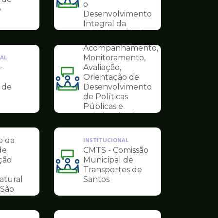
Ilustração
o
o
INSTITUCIONAL
da
Desenvolvimento
COMITÊ ODS -
pagina
Integral da
Comitê Municipal
de
Primeira Infância
de
Conselhos
Acompanhamento,
Monitoramento,
AL
-
Avaliação,
Orientação de
Ilustração
 de
Desenvolvimento
da
de Políticas
pagina
Públicas e
AL
de
Otimização dos
-
Conselhos
Objetivos do
Desenvolvimento
o da
INSTITUCIONAL
Sustentável
de
CMTS - Comissão
ção
Municipal de
Ilustração
Transportes de
da
atural
Santos
pagina
São
de
Conselhos