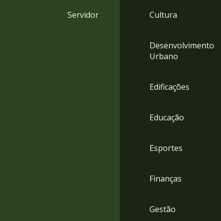
4
Servidor
Cultura
Acessibilidade
5
Desenvolvimento
Urbano
Edificações
Educação
Esportes
Finanças
Gestão