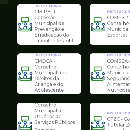
INSTITUCIONAL
CM-PETI -
INSTITUCION
Comissão
COMESP 
Municipal de
Conselho
Ilustração
Ilustração
Prevenção e
Municipal
da
da
Erradicação do
Esportes
pagina
pagina
Trabalho Infantil
de
de
Conselhos
Conselhos
INSTITUCIONAL
INSTITUCION
CMDCA -
COMSEA 
Conselho
Conselho
Municipal dos
Municipal
Ilustração
Ilustração
Direitos da
Seguranç
da
da
Criança e do
Alimentar
pagina
pagina
Adolescente
Nutricion
INSTITUCIONAL
de
de
COMUS -
Conselhos
Conselhos
Conselho
Municipal de
INSTITUCION
Usuários de
CTZC - C
Serviços Públicos
Tutelar 
Ilustração
Ilustração
Conselho