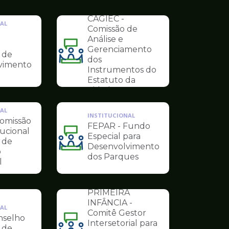
de
INSTITUCIONAL
Conselhos
CAGIEC -
AL
Comissão de
Análise e
Gerenciamento
 de
Ilustração
dos
vimento
da
Instrumentos do
pagina
Estatuto da
de
Cidade
Conselhos
AL
INSTITUCIONAL
omissão
FEPAR - Fundo
tucional
Especial para
 de
Ilustração
Desenvolvimento
o
da
dos Parques
l
pagina
de
INSTITUCIONAL
Conselhos
PRIMEIRA
INFÂNCIA -
AL
Comitê Gestor
nselho
Intersetorial para
 de