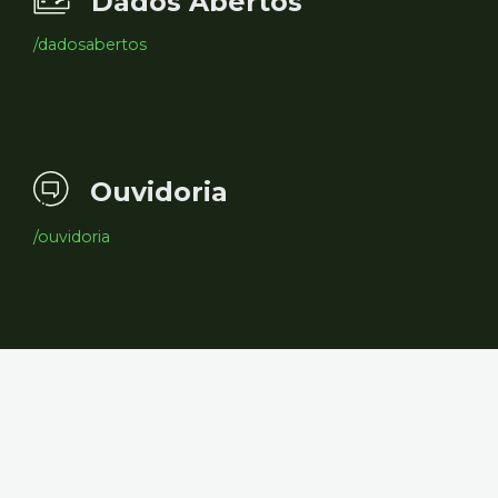
Dados Abertos
/dadosabertos
Ouvidoria
/ouvidoria