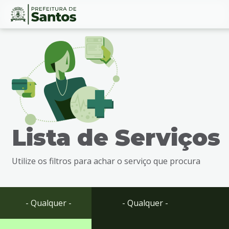
Ir
Conteúdo
para
o
conteúdo
1
Ir
para
o
menu
Lista de Serviços
2
Ir
para
Utilize os filtros para achar o serviço que procura
busca
3
Ir
para
- Qualquer -
- Qualquer -
o
rodapé