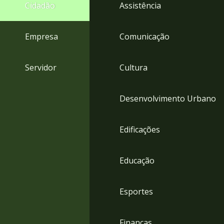
4
Cidadão
Assistência
Acessibilidade
5
Empresa
Comunicação
Servidor
Cultura
Desenvolvimento Urbano
Edificações
Educação
Esportes
Finanças