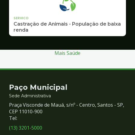
SERVICO
Castração de Animais - População de baixa
renda
Mais Saúde
Contato
Paço Municipal
e
Sede Administrativa
Praça Visconde de Mauá, s/nº - Centro, Santos - SP,
Redes
CEP 11010-900
Tel:
Sociais
(13) 3201-5000