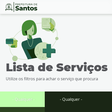
Ir
Conteúdo
para
o
conteúdo
1
Ir
para
o
menu
Lista de Serviços
2
Ir
para
Utilize os filtros para achar o serviço que procura
busca
3
Ir
para
- Qualquer -
- Qualquer -
o
rodapé