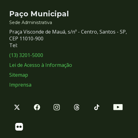
Contato
Paço Municipal
e
Sede Administrativa
Praça Visconde de Mauá, s/nº - Centro, Santos - SP,
Redes
CEP 11010-900
Tel:
Sociais
(13) 3201-5000
Lei de Acesso à Informação
Sitemap
Imprensa