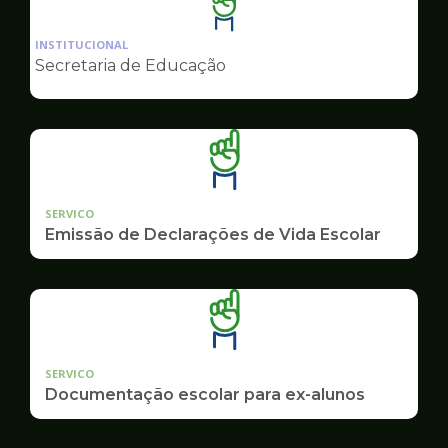
Ilustração
da
INSTITUCIONAL
pagina
Secretaria de Educação
de
Educação
SERVICO
Emissão de Declarações de Vida Escolar
SERVICO
Documentação escolar para ex-alunos