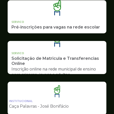
SERVICO
Pré-inscrições para vagas na rede escolar
SERVICO
Solicitação de Matricula e Transferencias
Online
Inscrição online na rede municipal de ensino
para crianças, jovens e adultos
Ilustração
da
INSTITUCIONAL
pagina
Caça Palavras - José Bonifácio
de