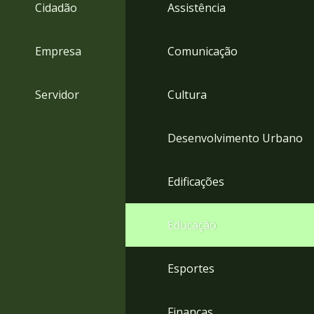
4
Cidadão
Assistência
Acessibilidade
5
Empresa
Comunicação
Servidor
Cultura
Desenvolvimento Urbano
Edificações
Educação
Esportes
Finanças