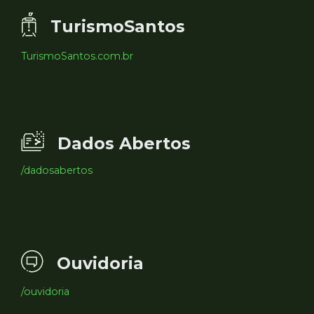
TurismoSantos
TurismoSantos.com.br
Dados Abertos
/dadosabertos
Ouvidoria
/ouvidoria