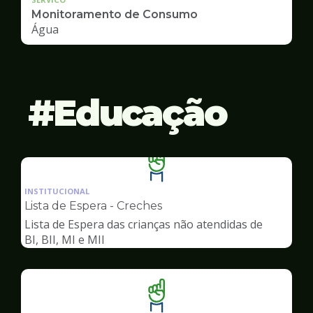
Monitoramento de Consumo
Água
Educação
Ilustração
da
INSTITUCIONAL
pagina
Lista de Espera - Creches
de
Lista de Espera das crianças não atendidas de
Educação
BI, BII, MI e MII
Ilustração