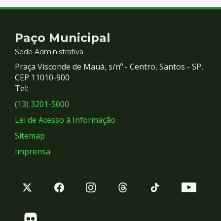
Contato
Paço Municipal
e
Sede Administrativa
Praça Visconde de Mauá, s/nº - Centro, Santos - SP,
Redes
CEP 11010-900
Tel:
Sociais
(13) 3201-5000
Lei de Acesso à Informação
Sitemap
Imprensa