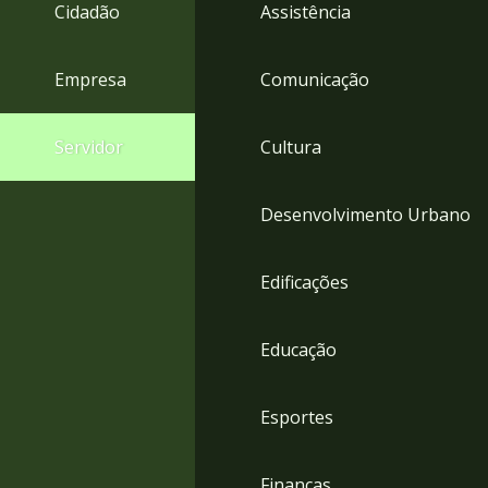
4
Cidadão
Assistência
Acessibilidade
5
Empresa
Comunicação
Servidor
Cultura
Desenvolvimento Urbano
Edificações
Educação
Esportes
Finanças