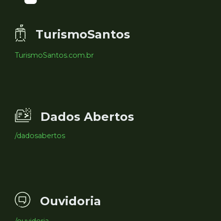
TurismoSantos
TurismoSantos.com.br
Dados Abertos
/dadosabertos
Ouvidoria
/ouvidoria