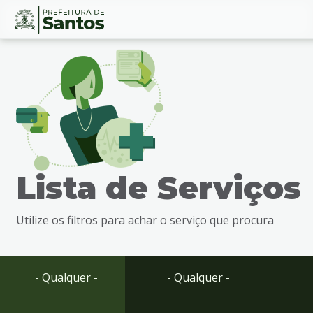
Ir
Conteúdo
para
o
conteúdo
1
Ir
para
o
menu
Lista de Serviços
2
Ir
para
Utilize os filtros para achar o serviço que procura
busca
3
Ir
para
- Qualquer -
- Qualquer -
o
rodapé