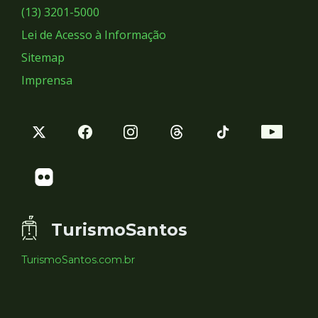
Sociais
(13) 3201-5000
Lei de Acesso à Informação
Sitemap
Imprensa
TurismoSantos
TurismoSantos.com.br