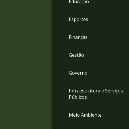
Educação
4
Acessibilidade
5
Esportes
Finanças
Gestão
Governo
Infraestrutura e Serviços
Públicos
Meio Ambiente