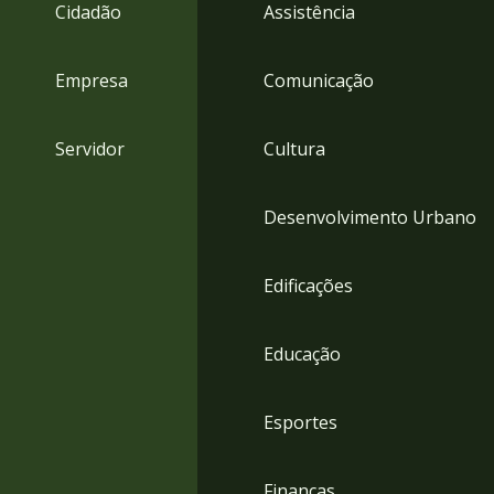
4
Cidadão
Assistência
Acessibilidade
5
Empresa
Comunicação
Servidor
Cultura
Desenvolvimento Urbano
Edificações
Educação
Esportes
Finanças