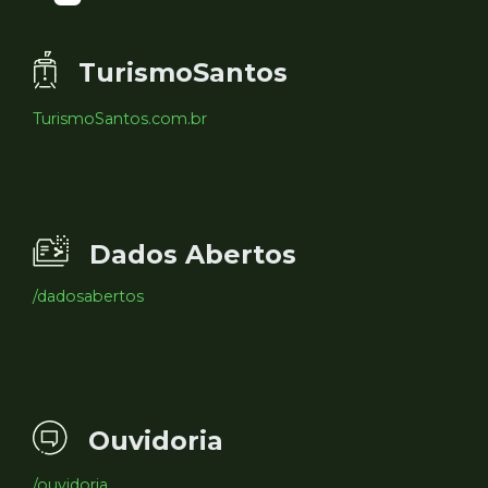
TurismoSantos
TurismoSantos.com.br
Dados Abertos
/dadosabertos
Ouvidoria
/ouvidoria