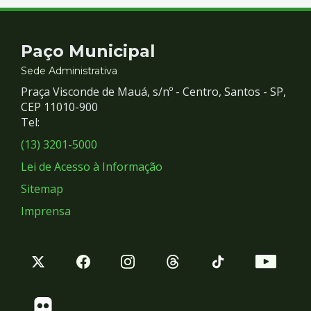
Contato
Paço Municipal
e
Sede Administrativa
Praça Visconde de Mauá, s/nº - Centro, Santos - SP,
Redes
CEP 11010-900
Tel:
Sociais
(13) 3201-5000
Lei de Acesso à Informação
Sitemap
Imprensa