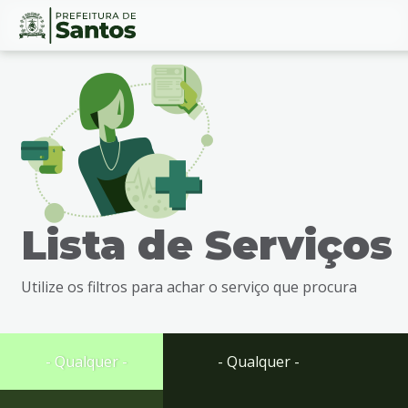
Ir
Conteúdo
para
o
conteúdo
1
Ir
para
o
menu
Lista de Serviços
2
Ir
para
Utilize os filtros para achar o serviço que procura
busca
3
Ir
para
- Qualquer -
- Qualquer -
o
rodapé