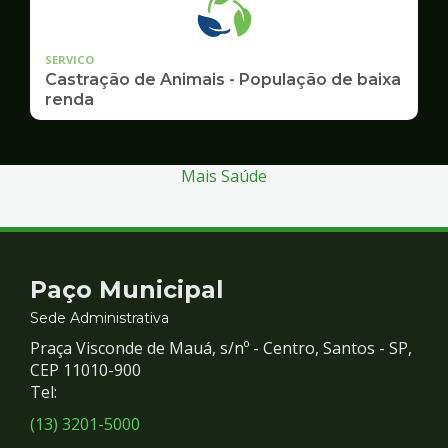
SERVICO
Castração de Animais - População de baixa
renda
Mais Saúde
Contato
Paço Municipal
e
Sede Administrativa
Praça Visconde de Mauá, s/nº - Centro, Santos - SP,
Redes
CEP 11010-900
Tel:
Sociais
(13) 3201-5000