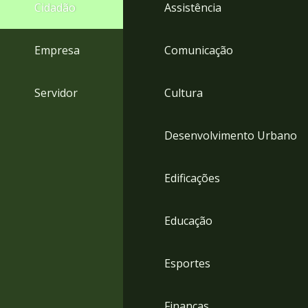
4
Cidadão
Assistência
Acessibilidade
5
Empresa
Comunicação
Servidor
Cultura
Desenvolvimento Urbano
Edificações
Educação
Esportes
Finanças