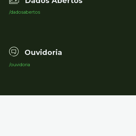
Dados Abertos
/dadosabertos
Ouvidoria
/ouvidoria