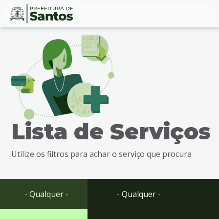
Ir
Conteúdo
para
o
conteúdo
1
Ir
para
o
menu
Lista de Serviços
2
Ir
para
Utilize os filtros para achar o serviço que procura
busca
3
Ir
para
- Qualquer -
- Qualquer -
o
rodapé