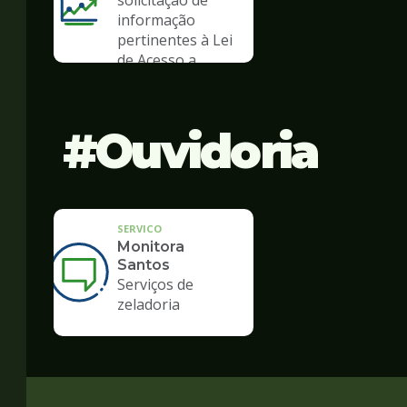
solicitação de
informação
pertinentes à Lei
de Acesso a
Informação
Ouvidoria
SERVICO
Monitora
Santos
Serviços de
zeladoria