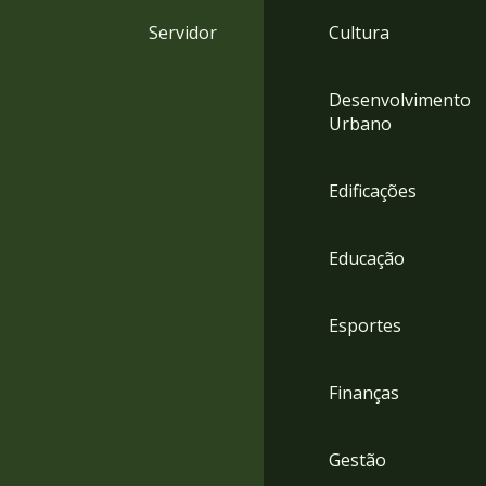
4
Servidor
Cultura
Acessibilidade
5
Desenvolvimento
Urbano
Edificações
Educação
Esportes
Finanças
Gestão