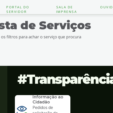
PORTAL DO
SALA DE
OUVID
SERVIDOR
IMPRENSA
ista de Serviços
e os filtros para achar o serviço que procura
Transparênci
SERVICO
SIC - Serviço de
Informação ao
Cidadão
Pedidos de