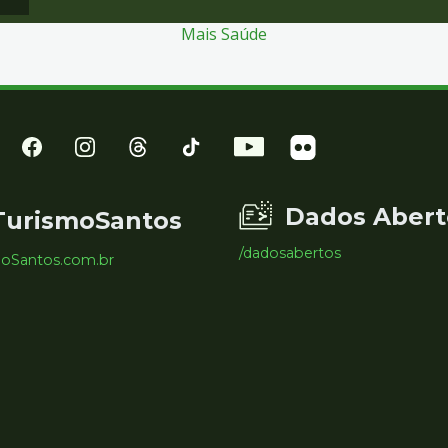
Mais Saúde
Dados Abert
TurismoSantos
/dadosabertos
moSantos.com.br