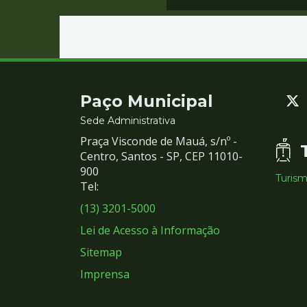
Contato
Paço Municipal
e
Sede Administrativa
Praça Visconde de Mauá, s/nº -
Redes
Centro, Santos - SP, CEP 11010-
900
Turis
Sociais
Tel:
(13) 3201-5000
Lei de Acesso à Informação
Sitemap
Imprensa