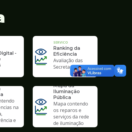
a
SERVICO
Ranking da
igital -
Eficiência
e
Avaliação das
s
Secretarias
SERVICO
Mapa da
a
Iluminação
ia
Pública
ntendo
Mapa contendo
ências na
os reparos e
a,
serviços da rede
ência e
de iluminação
pública.