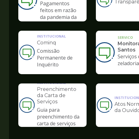
Transparê
Ilustração
Pagamentos
da
feitos em razão
pagina
da pandemia da
de
COVID-19
Ouvidoria
INSTITUCIONAL
SERVICO
Cominq
Monitor
Santos
Comissão
Ilustração
Serviços 
Permanente de
da
zeladoria
Inquérito
pagina
de
Ouvidoria
INSTITUCIONAL
Preenchimento
da Carta de
INSTITUCION
Serviços
Atos Norm
Ilustração
Ilustração
Guia para
da Ouvido
da
da
preenchimento da
pagina
pagina
carta de serviços
de
de
Ouvidoria
Ouvidoria