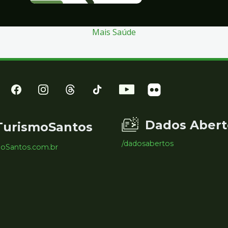
Mais Saúde
Dados Abert
TurismoSantos
/dadosabertos
moSantos.com.br