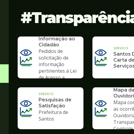
Transparênci
SERVICO
SIC - Serviço de
Informação ao
Cidadão
SERVICO
Pedidos de
Santos D
solicitação de
Carta d
informação
Serviço
pertinentes à Lei
de Acesso a
Informação
SERVICO
Mapa d
SERVICO
Ouvidor
Pesquisas de
Mapa co
Satisfação
as ocorr
Prefeitura de
Ouvidori
Santos
Transpar
Controle