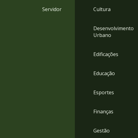
4
Servidor
Cultura
Acessibilidade
5
Desenvolvimento
Urbano
Edificações
Educação
Esportes
Finanças
Gestão