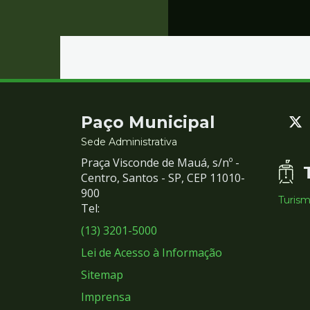
Contato
Paço Municipal
e
Sede Administrativa
Praça Visconde de Mauá, s/nº -
Redes
Centro, Santos - SP, CEP 11010-
900
Turis
Sociais
Tel:
(13) 3201-5000
Lei de Acesso à Informação
Sitemap
Imprensa