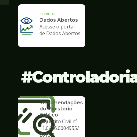
SERVICO
Dados Abertos
Acesse o portal
de Dados Abertos
Controladori
SERVICO
Recomendações
do Ministério
Público
Inquérito Civil nº
11.0426.0004955/
2013-1