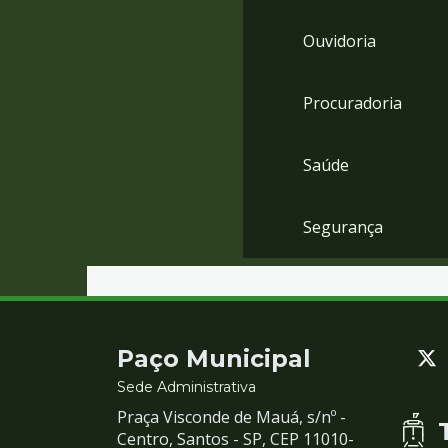
Ouvidoria
Procuradoria
Saúde
Segurança
Contato
Paço Municipal
e
Sede Administrativa
Praça Visconde de Mauá, s/nº -
Redes
Centro, Santos - SP, CEP 11010-