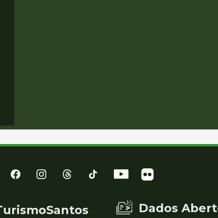
Dados Abert
TurismoSantos