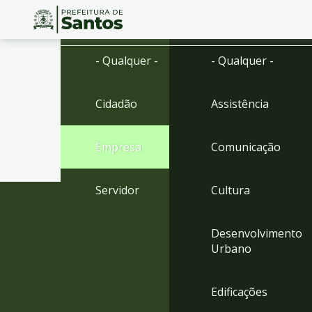
Ir
Conteúdo
- Qualquer -
- Qualquer -
para
o
conteúdo
Cidadão
Assistência
1
Ir
para
Empresa
Comunicação
o
menu
2
Servidor
Cultura
Ir
para
busca
Desenvolvimento
3
Urbano
Ir
para
o
Edificações
rodapé