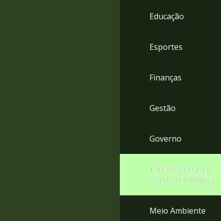
4
Educação
Acessibilidade
5
Esportes
Finanças
Gestão
Governo
Infraestrutura e
Serviços Públicos
Meio Ambiente