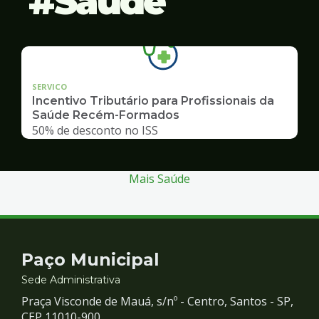
Saúde
SERVICO
Incentivo Tributário para Profissionais da
Saúde Recém-Formados
50% de desconto no ISS
Mais Saúde
Contato
Paço Municipal
e
Sede Administrativa
Praça Visconde de Mauá, s/nº - Centro, Santos - SP,
CEP 11010-900