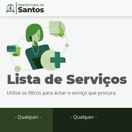
Ir
Conteúdo
para
o
conteúdo
1
Ir
para
o
menu
Lista de Serviços
2
Ir
para
Utilize os filtros para achar o serviço que procura
busca
3
Ir
para
- Qualquer -
- Qualquer -
o
rodapé