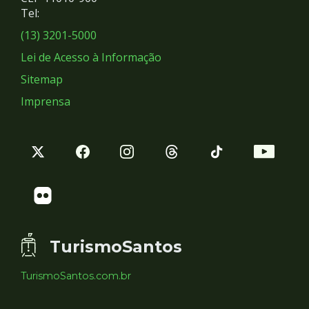
Redes
Tel:
Sociais
(13) 3201-5000
Lei de Acesso à Informação
Sitemap
Imprensa
TurismoSantos
TurismoSantos.com.br