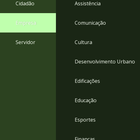
4
Cidadão
Assistência
Acessibilidade
5
Empresa
Comunicação
Servidor
Cultura
Desenvolvimento Urbano
Edificações
Educação
Esportes
Finanças