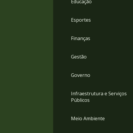
Educação
4
Acessibilidade
5
Esportes
Finanças
Gestão
Governo
Infraestrutura e Serviços
Públicos
Meio Ambiente