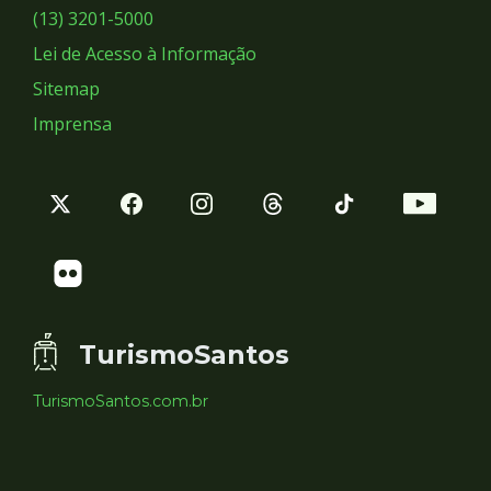
Sociais
(13) 3201-5000
Lei de Acesso à Informação
Sitemap
Imprensa
TurismoSantos
TurismoSantos.com.br