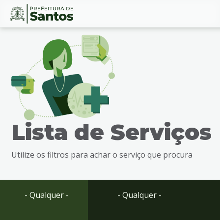
Ir
Conteúdo
para
o
conteúdo
1
Ir
para
o
menu
Lista de Serviços
2
Ir
para
Utilize os filtros para achar o serviço que procura
busca
3
Ir
para
- Qualquer -
- Qualquer -
o
rodapé