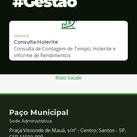
Gestão
SERVICO
Consulta Holerite
Consulta de Contagem de Tempo, Holerite e
Informe de Rendimentos
Mais Saúde
Contato
Paço Municipal
e
Sede Administrativa
Praça Visconde de Mauá, s/nº - Centro, Santos - SP,