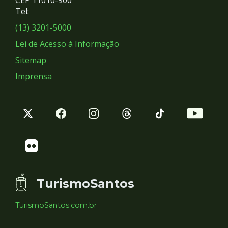
Redes
CEP 11010-900
Tel:
Sociais
(13) 3201-5000
Lei de Acesso à Informação
Sitemap
Imprensa
TurismoSantos
TurismoSantos.com.br