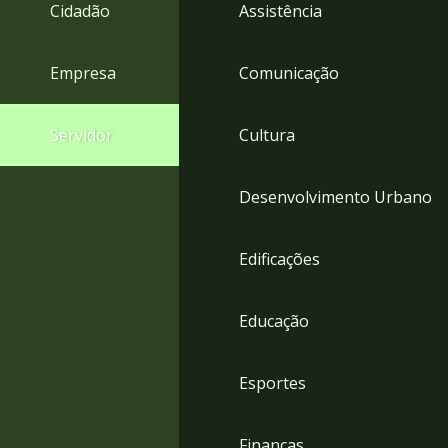
4
Cidadão
Assistência
Acessibilidade
5
Empresa
Comunicação
Servidor
Cultura
Desenvolvimento Urbano
Edificações
Educação
Esportes
Finanças