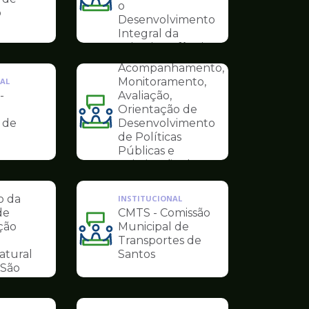
Ilustração
o
o
INSTITUCIONAL
da
Desenvolvimento
COMITÊ ODS -
pagina
Integral da
Comitê Municipal
de
Primeira Infância
de
Conselhos
Acompanhamento,
Monitoramento,
AL
-
Avaliação,
Orientação de
Ilustração
 de
Desenvolvimento
da
de Políticas
pagina
Públicas e
AL
de
Otimização dos
-
Conselhos
Objetivos do
Desenvolvimento
o da
INSTITUCIONAL
Sustentável
de
CMTS - Comissão
ção
Municipal de
Ilustração
Transportes de
da
atural
Santos
pagina
São
de
Conselhos