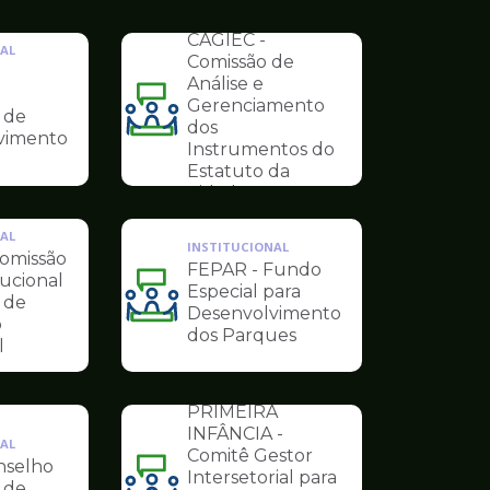
de
INSTITUCIONAL
Conselhos
CAGIEC -
AL
Comissão de
Análise e
Gerenciamento
 de
Ilustração
dos
vimento
da
Instrumentos do
pagina
Estatuto da
de
Cidade
Conselhos
AL
INSTITUCIONAL
omissão
FEPAR - Fundo
tucional
Especial para
 de
Ilustração
Desenvolvimento
o
da
dos Parques
l
pagina
de
INSTITUCIONAL
Conselhos
PRIMEIRA
INFÂNCIA -
AL
Comitê Gestor
nselho
Intersetorial para
 de