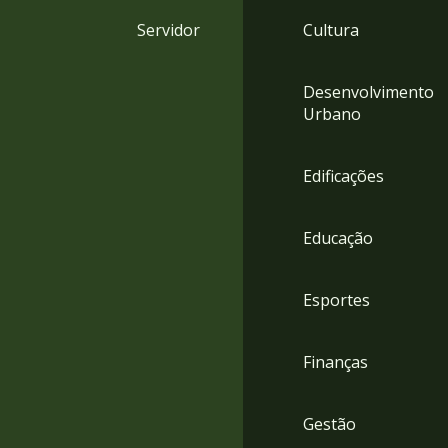
4
Servidor
Cultura
Acessibilidade
5
Desenvolvimento
Urbano
Edificações
Educação
Esportes
Finanças
Gestão