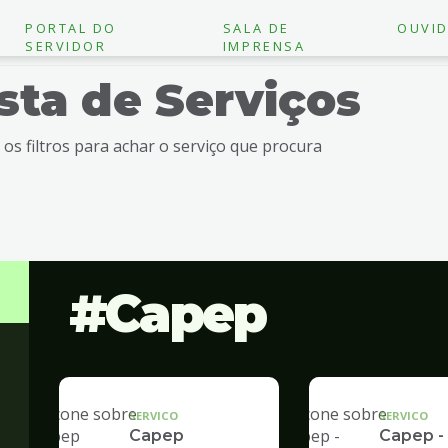
PORTAL DO
SALA DE
OUVID
SERVIDOR
IMPRENSA
ista de Serviços
e os filtros para achar o serviço que procura
Capep
SERVICO
SERVICO
Capep
Capep -