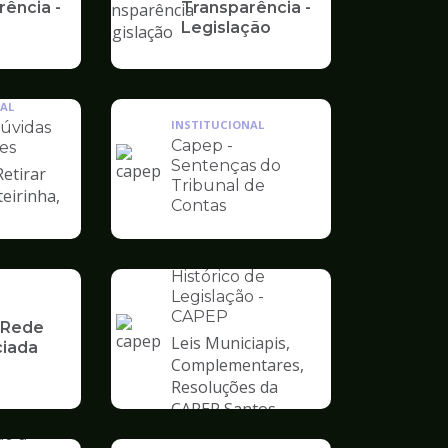
rência -
Transparência -
Legislação
AL
INSTITUCIONAL
úvidas
Capep -
es
Sentenças do
Retirar
Ilustração
Tribunal de
teirinha,
da
Contas
pagina
de
INSTITUCIONAL
Capep
Histórico de
Legislação -
CAPEP
 Rede
Leis Municiapis,
iada
Ilustração
Complementares,
da
Resoluções da
pagina
AL
CAPEP Santos
de
ograma
ão à
Capep