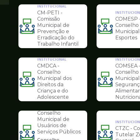
INSTITUCIONAL
CM-PETI -
INSTITUCION
Comissão
COMESP 
Municipal de
Conselho
Ilustração
Ilustração
Prevenção e
Municipal
da
da
Erradicação do
Esportes
pagina
pagina
Trabalho Infantil
de
de
Conselhos
Conselhos
INSTITUCIONAL
INSTITUCION
CMDCA -
COMSEA 
Conselho
Conselho
Municipal dos
Municipal
Ilustração
Ilustração
Direitos da
Seguranç
da
da
Criança e do
Alimentar
pagina
pagina
Adolescente
Nutricion
INSTITUCIONAL
de
de
COMUS -
Conselhos
Conselhos
Conselho
Municipal de
INSTITUCION
Usuários de
CTZC - C
Serviços Públicos
Tutelar 
Ilustração
Ilustração
Conselho