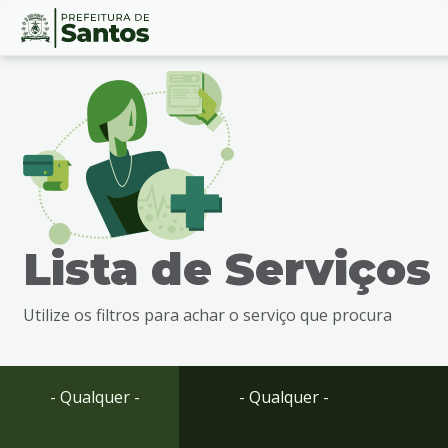
Ir
Conteúdo
para
o
conteúdo
1
Ir
para
o
menu
Lista de Serviços
2
Ir
para
Utilize os filtros para achar o serviço que procura
busca
3
Ir
para
- Qualquer -
- Qualquer -
o
rodapé