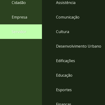
4
Cidadão
Assistência
Acessibilidade
5
Empresa
Comunicação
Servidor
Cultura
Desenvolvimento Urbano
Edificações
Educação
Esportes
Finanças