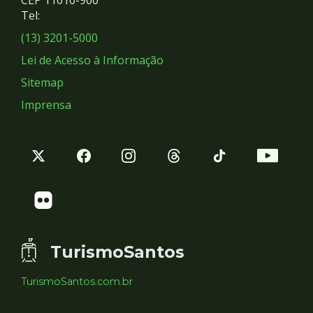
Redes
CEP 11010-900
Tel:
Sociais
(13) 3201-5000
Lei de Acesso à Informação
Sitemap
Imprensa
TurismoSantos
TurismoSantos.com.br