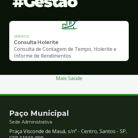
Gestão
SERVICO
Consulta Holerite
Consulta de Contagem de Tempo, Holerite e
Informe de Rendimentos
Mais Saúde
Contato
Paço Municipal
e
Sede Administrativa
Praça Visconde de Mauá, s/nº - Centro, Santos - SP,