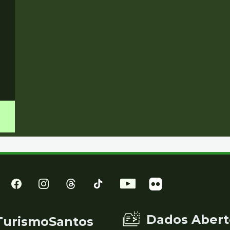
Dados Abert
TurismoSantos