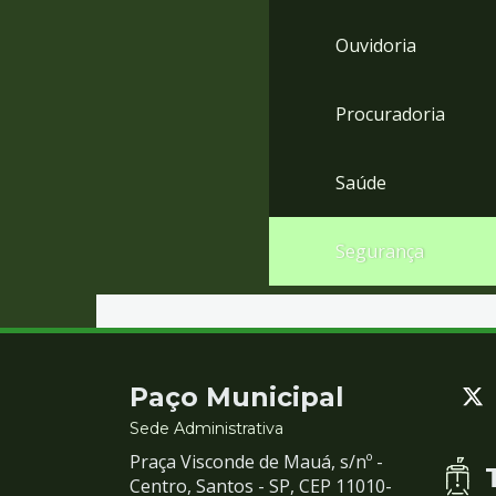
Ouvidoria
Procuradoria
Saúde
Segurança
Contato
Paço Municipal
e
Sede Administrativa
Praça Visconde de Mauá, s/nº -
Redes
Centro, Santos - SP, CEP 11010-