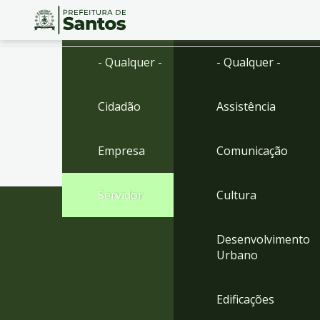
Ir
Conteúdo
- Qualquer -
- Qualquer -
para
o
conteúdo
Cidadão
Assistência
1
Ir
para
Empresa
Comunicação
o
menu
2
Servidor
Cultura
Ir
para
busca
Desenvolvimento
3
Urbano
Ir
para
o
Edificações
rodapé