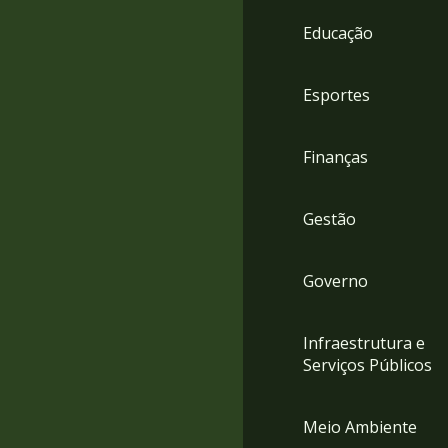
4
Educação
Acessibilidade
5
Esportes
Finanças
Gestão
Governo
Infraestrutura e
Serviços Públicos
Meio Ambiente