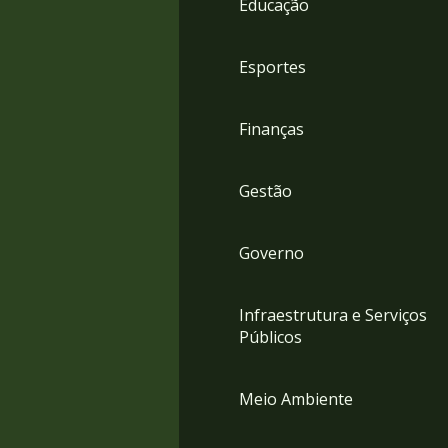
Educação
4
Acessibilidade
5
Esportes
Finanças
Gestão
Governo
Infraestrutura e Serviços
Públicos
Meio Ambiente