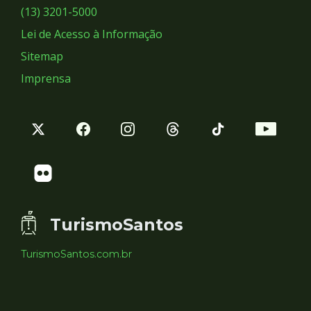
Sociais
(13) 3201-5000
Lei de Acesso à Informação
Sitemap
Imprensa
TurismoSantos
TurismoSantos.com.br