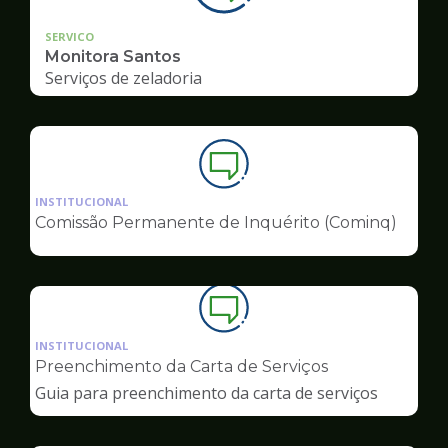
SERVICO
Monitora Santos
Serviços de zeladoria
Ilustração
da
INSTITUCIONAL
pagina
Comissão Permanente de Inquérito (Cominq)
de
Ouvidoria
Ilustração
da
INSTITUCIONAL
pagina
Preenchimento da Carta de Serviços
de
Guia para preenchimento da carta de serviços
Ouvidoria