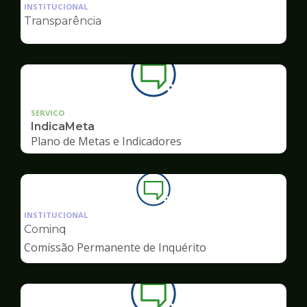
da
INSTITUCIONAL
pagina
Transparência
de
Ouvidoria
SERVICO
IndicaMeta
Plano de Metas e Indicadores
Ilustração
da
INSTITUCIONAL
pagina
Cominq
de
Comissão Permanente de Inquérito
Ouvidoria