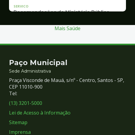
SERVICO
Recomendações do Ministério Público
Inquérito Civil nº 11.0426.0004955/2013-1
Mais Saúde
Contato
Paço Municipal
e
Sede Administrativa
Praça Visconde de Mauá, s/nº - Centro, Santos - SP,
Redes
CEP 11010-900
Tel:
Sociais
(13) 3201-5000
Lei de Acesso à Informação
Sitemap
Imprensa