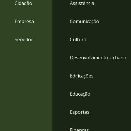
4
Cidadão
Assistência
Acessibilidade
5
Empresa
Comunicação
Servidor
Cultura
Desenvolvimento Urbano
Edificações
Educação
Esportes
Finanças