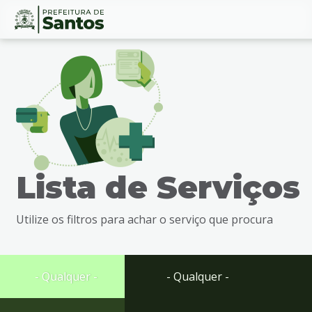
Ir
Conteúdo
para
o
conteúdo
1
Ir
para
o
menu
Lista de Serviços
2
Ir
para
Utilize os filtros para achar o serviço que procura
busca
3
Ir
para
- Qualquer -
- Qualquer -
o
rodapé