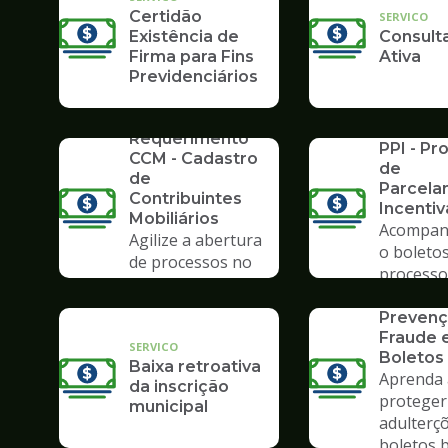
Certidão
SERVICO
Existência de
Consulta
Firma para Fins
Ativa
Previdenciários
SERVICO
SERVICO
Requerimento
PPI - P
CCM - Cadastro
de
de
Parcela
Contribuintes
Incenti
Mobiliários
Acompan
Agilize a abertura
o boletos
de processos no
processo
Poupatempo
SERVICO
Prevenç
Fraude
SERVICO
Boletos
Baixa retroativa
Aprenda 
da inscrição
proteger
municipal
adulterç
boletos 