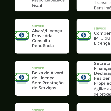
Responsabilidade
Transmis
Fiscal
Bens Imó
SERVICO
SERVICO
Alvará/Licença
Compens
Provisória -
IPTU ou
Consulta
Licença
Pendência
SERVICO
Formulá
Secreta
SERVICO
Finanças
Baixa de Alvará
Declara
de Licença -
Residên
Sem Prestação
Proprie
de Serviços
Agilize a
de proce
Poupate
SERVICO