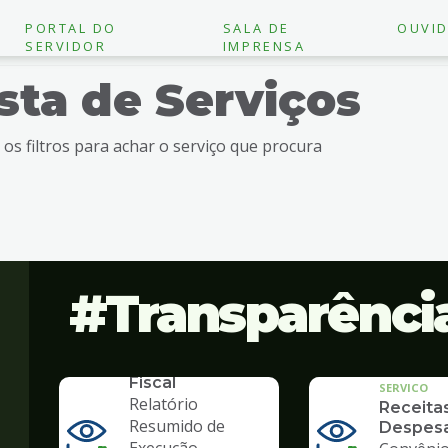
PORTAL DO
SALA DE
OUVID
SERVIDOR
IMPRENSA
ista de Serviços
e os filtros para achar o serviço que procura
Transparênci
SERVICO
Lei de
Responsabilidade
Fiscal
SERVICO
Relatório
Receita
Resumido de
Despes