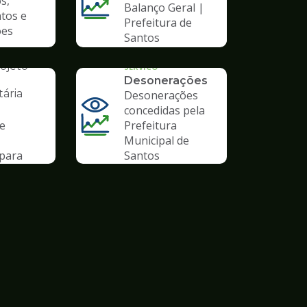
s,
Balanço Geral |
tos e
Prefeitura de
ões
Santos
AL
ojeto
SERVICO
Desonerações
ária
Desonerações
concedidas pela
de
Prefeitura
Municipal de
para
Santos