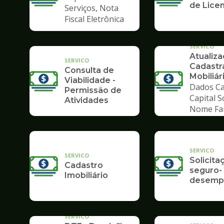
de Lice
Serviços, Nota
Fiscal Eletrônica
SERVICO
Atualiz
SERVICO
Cadastr
Consulta de
Mobiliár
Viabilidade -
Dados Ca
Permissão de
Capital S
Atividades
Nome Fa
SERVICO
SERVICO
Solicita
Cadastro
seguro-
Imobiliário
desemp
SERVICO