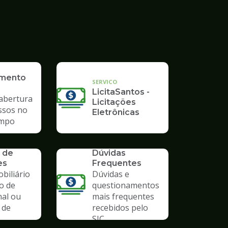
imento
SERVICO
LicitaSantos -
 abertura
Licitações
ssos no
Eletrônicas
mpo
SERVICO
 de
Dúvidas
es
Frequentes
biliário
Dúvidas e
o de
questionamentos
nal ou
mais frequentes
 de
recebidos pelo
SIC