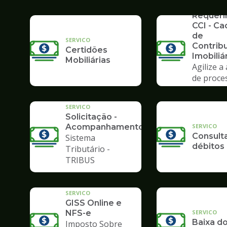
SERVICO
Requer
CCI - Ca
de
SERVICO
Contrib
Certidões
Imobiliá
Mobiliárias
Agilize a
de proce
Poupate
SERVICO
Solicitação -
SERVICO
Acompanhamento
Consult
Sistema
débitos
Tributário -
TRIBUS
SERVICO
GISS Online e
SERVICO
NFS-e
Baixa do
Imposto Sobre