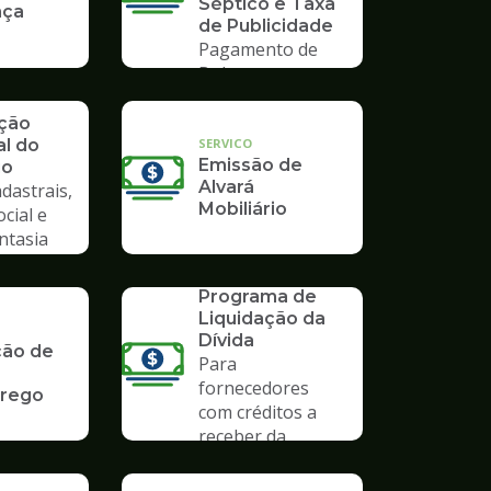
Séptico e Taxa
nça
de Publicidade
Pagamento de
Boleto
ação
SERVICO
al do
Emissão de
io
Alvará
dastrais,
Mobiliário
ocial e
ntasia
SERVICO
PLD 2019 -
Programa de
Liquidação da
Dívida
ção de
Para
fornecedores
rego
com créditos a
receber da
Prefeitura