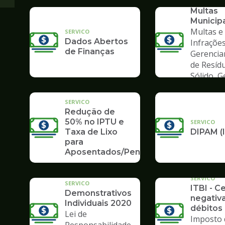
Consult
Multas
Municip
Multas e
SERVICO
Dados Abertos
Infrações
de Finanças
Gerenci
de Resíd
Sólido, 
de Lixo
SERVICO
Redução de
50% no IPTU e
SERVICO
Taxa de Lixo
DIPAM (
para
Aposentados/Pensionistas
SERVICO
SERVICO
ITBI - C
Demonstrativos
negativ
Individuais 2020
débitos 
Lei de
Imposto 