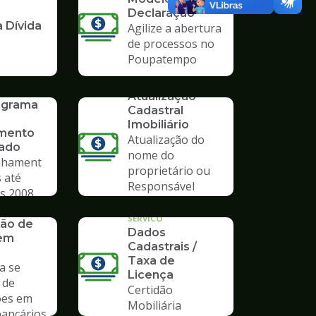
Declaração
 Dívida
Agilize a abertura
de processos no
Poupatempo
SERVICO
Atualização
rograma
Cadastral
Imobiliário
mento
Atualização do
vado
nome do
hament
proprietário ou
 até
Responsável
s 2008
Tributário
SERVICO
ão de
Dados
 em
Cadastrais /
Taxa de
a se
Licença
 de
Certidão
ões em
Mobiliária
bancários