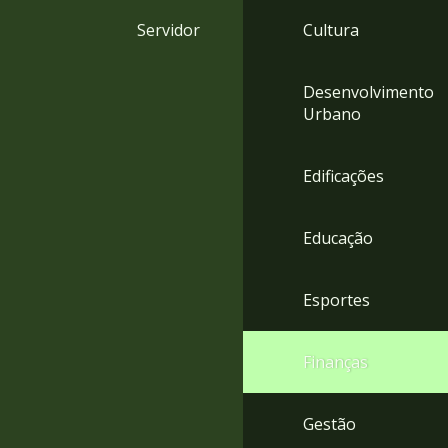
4
Servidor
Cultura
Acessibilidade
5
Desenvolvimento
Urbano
Edificações
Educação
Esportes
Finanças
Gestão