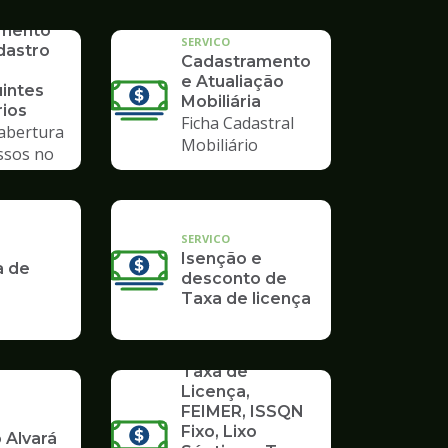
imento
SERVICO
dastro
Cadastramento
e Atualiação
uintes
Mobiliária
rios
Ficha Cadastral
 abertura
Mobiliário
ssos no
mpo
SERVICO
Isenção e
a de
desconto de
Taxa de licença
SERVICO
Taxa de
Licença,
FEIMER, ISSQN
Fixo, Lixo
 Alvará