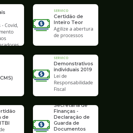
a de
SERVICO
ais
Certidão de
Inteiro Teor
 - Covid,
Agilize a abertura
amento
de processos
uos
Geradores
SERVICO
Demonstrativos
individuais 2019
Lei de
ICMS)
Responsabilidade
Fiscal
SERVICO
Formulários da
Secretaria de
ertidão
Finanças -
a de
Declaração de
ITBI
Guarda de
de
Documentos