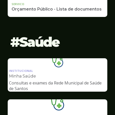
SERVICO
Orçamento Público - Lista de documentos
Saúde
Ilustração
da
INSTITUCIONAL
pagina
Minha Saúde
de
Consultas e exames da Rede Municipal de Saúde
Saúde
de Santos