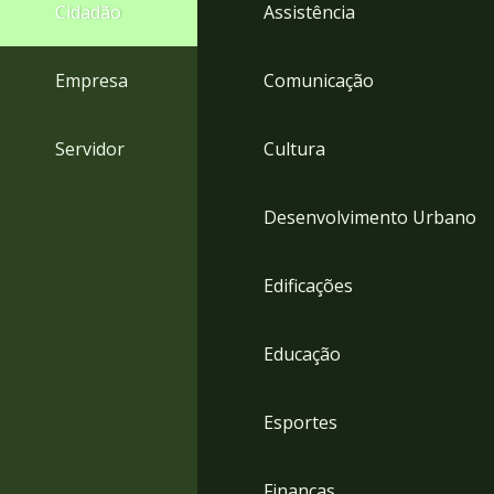
4
Cidadão
Assistência
Acessibilidade
5
Empresa
Comunicação
Servidor
Cultura
Desenvolvimento Urbano
Edificações
Educação
Esportes
Finanças