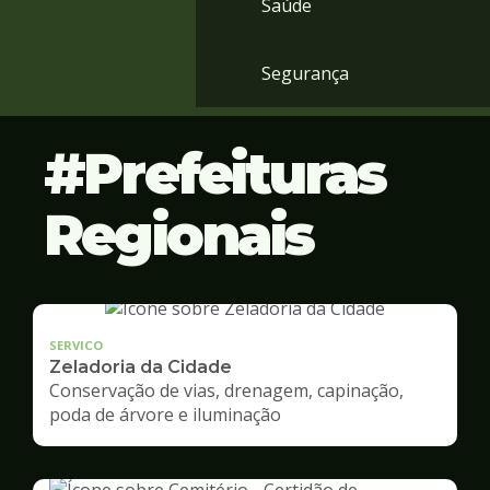
Saúde
Segurança
Prefeituras
Regionais
SERVICO
Zeladoria da Cidade
Conservação de vias, drenagem, capinação,
poda de árvore e iluminação