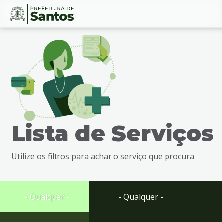
Ir
Conteúdo
para
o
conteúdo
1
Ir
para
o
menu
Lista de Serviços
2
Ir
para
Utilize os filtros para achar o serviço que procura
busca
3
Ir
para
- Qualquer -
- Qualquer -
o
rodapé