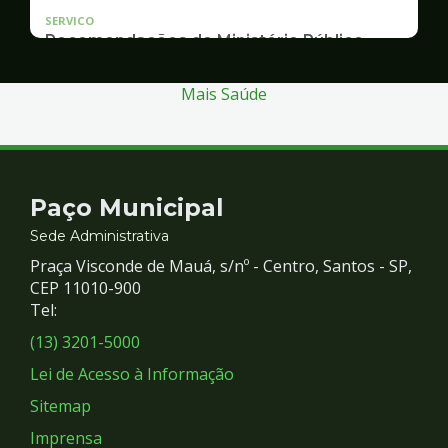
SERVICO
Recomendações do Ministério Público
Inquérito Civil nº 11.0426.0004955/2013-1
Mais Saúde
Contato
Paço Municipal
e
Sede Administrativa
Praça Visconde de Mauá, s/nº - Centro, Santos - SP,
Redes
CEP 11010-900
Tel:
Sociais
(13) 3201-5000
Lei de Acesso à Informação
Sitemap
Imprensa