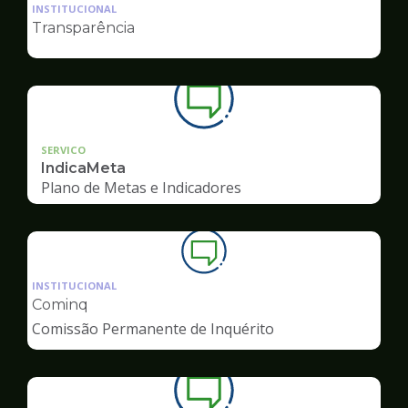
da
INSTITUCIONAL
pagina
Transparência
de
Ouvidoria
SERVICO
IndicaMeta
Plano de Metas e Indicadores
Ilustração
da
INSTITUCIONAL
pagina
Cominq
de
Comissão Permanente de Inquérito
Ouvidoria