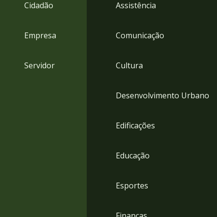
4
Cidadão
Assistência
Acessibilidade
5
Empresa
Comunicação
Servidor
Cultura
Desenvolvimento Urbano
Edificações
Educação
Esportes
Finanças