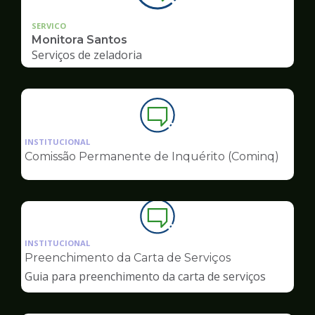
SERVICO
Monitora Santos
Serviços de zeladoria
Ilustração
da
INSTITUCIONAL
pagina
Comissão Permanente de Inquérito (Cominq)
de
Ouvidoria
Ilustração
da
INSTITUCIONAL
pagina
Preenchimento da Carta de Serviços
de
Guia para preenchimento da carta de serviços
Ouvidoria