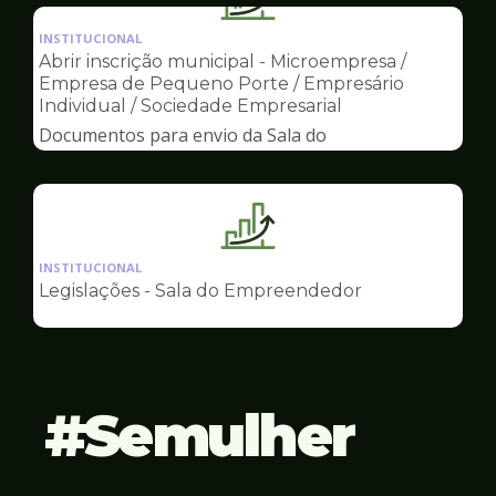
Ilustração
Empreendedor
da
INSTITUCIONAL
pagina
Abrir inscrição municipal - Microempresa /
de
Empresa de Pequeno Porte / Empresário
Sala
Individual / Sociedade Empresarial
do
Documentos para envio da Sala do
Empreendedor
Empreendedor
Ilustração
da
INSTITUCIONAL
pagina
Legislações - Sala do Empreendedor
de
Sala
do
Empreendedor
Semulher