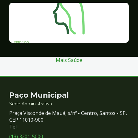
SERVICO
Programa Santos Acessível
Mais Saúde
Contato
Paço Municipal
e
Sede Administrativa
Praça Visconde de Mauá, s/nº - Centro, Santos - SP,
Redes
CEP 11010-900
Tel:
Sociais
(13) 3201-5000