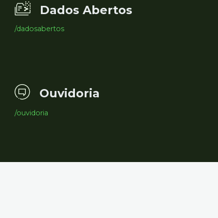
Dados Abertos
/dadosabertos
Ouvidoria
/ouvidoria