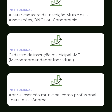
Ilustração
da
INSTITUCIONAL
pagina
Alterar cadastro da Inscrição Municipal -
de
Associações, ONGs ou Condomínio
Sala
do
Empreendedor
Ilustração
da
INSTITUCIONAL
pagina
Cadastro da inscrição municipal -MEI
de
(Microempreendedor Individual)
Sala
do
Empreendedor
Ilustração
da
INSTITUCIONAL
pagina
Abrir a inscrição municipal como profissional
de
liberal e autônomo
Sala
do