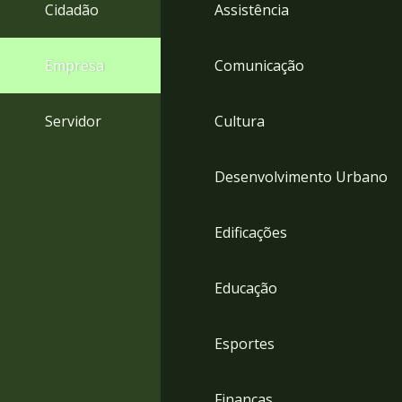
4
Cidadão
Assistência
Acessibilidade
5
Empresa
Comunicação
Servidor
Cultura
Desenvolvimento Urbano
Edificações
Educação
Esportes
Finanças