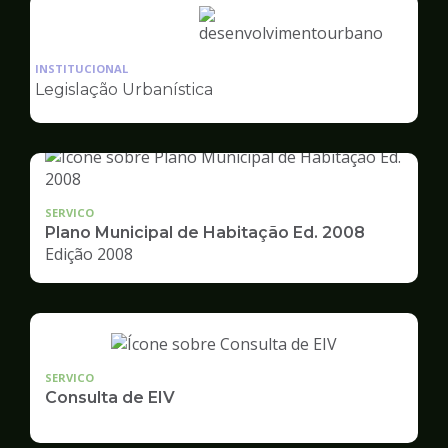
Ilustração
da
INSTITUCIONAL
pagina
Legislação Urbanística
de
Desenvolvimento
Urbano
SERVICO
Plano Municipal de Habitação Ed. 2008
Edição 2008
SERVICO
Consulta de EIV