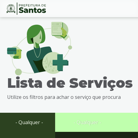
Ir
Conteúdo
para
o
conteúdo
1
Ir
para
o
menu
Lista de Serviços
2
Ir
para
Utilize os filtros para achar o serviço que procura
busca
3
Ir
para
- Qualquer -
- Qualquer -
o
rodapé