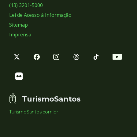
Sociais
(13) 3201-5000
Lei de Acesso à Informação
Sitemap
Imprensa
TurismoSantos
TurismoSantos.com.br