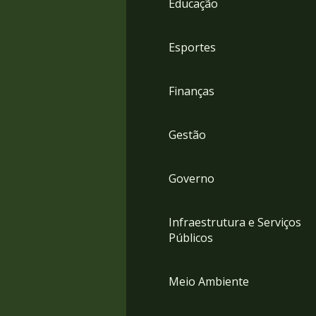
Educação
4
Acessibilidade
5
Esportes
Finanças
Gestão
Governo
Infraestrutura e Serviços
Públicos
Meio Ambiente