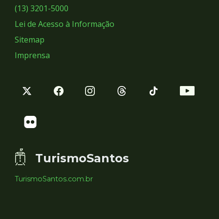
Sociais
(13) 3201-5000
Lei de Acesso à Informação
Sitemap
Imprensa
TurismoSantos
TurismoSantos.com.br