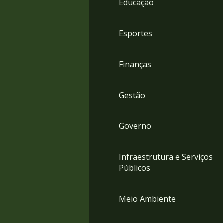
Educação
4
Acessibilidade
5
Esportes
Finanças
Gestão
Governo
Infraestrutura e Serviços
Públicos
Meio Ambiente