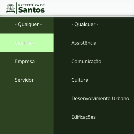
Ir
Conteúdo
- Qualquer -
- Qualquer -
para
o
conteúdo
Cidadão
Assistência
1
Ir
para
Empresa
Comunicação
o
menu
2
Servidor
Cultura
Ir
para
busca
Desenvolvimento Urbano
3
Ir
para
Edificações
o
rodapé