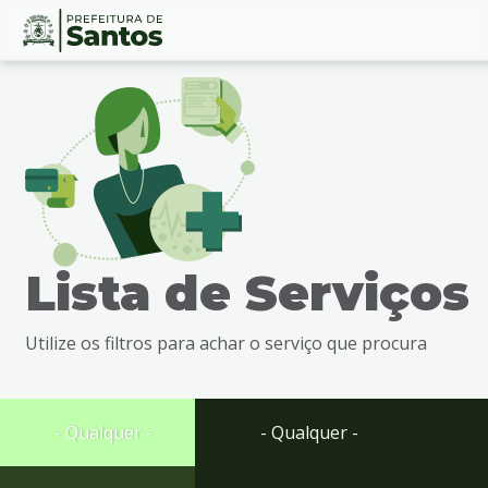
Ir
Conteúdo
para
o
conteúdo
1
Ir
para
o
menu
Lista de Serviços
2
Ir
para
Utilize os filtros para achar o serviço que procura
busca
3
Ir
para
- Qualquer -
- Qualquer -
o
rodapé