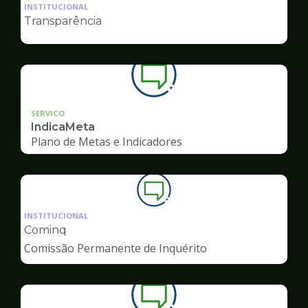
da
INSTITUCIONAL
pagina
Transparência
de
Ouvidoria
SERVICO
IndicaMeta
Plano de Metas e Indicadores
Ilustração
da
INSTITUCIONAL
pagina
Cominq
de
Comissão Permanente de Inquérito
Ouvidoria