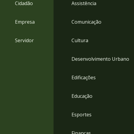
4
Cidadão
Assistência
Acessibilidade
5
Empresa
Comunicação
Servidor
Cultura
Desenvolvimento Urbano
Edificações
Educação
Esportes
Finanças