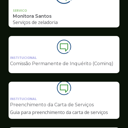
SERVICO
Monitora Santos
Serviços de zeladoria
Ilustração
da
INSTITUCIONAL
pagina
Comissão Permanente de Inquérito (Cominq)
de
Ouvidoria
Ilustração
da
INSTITUCIONAL
pagina
Preenchimento da Carta de Serviços
de
Guia para preenchimento da carta de serviços
Ouvidoria