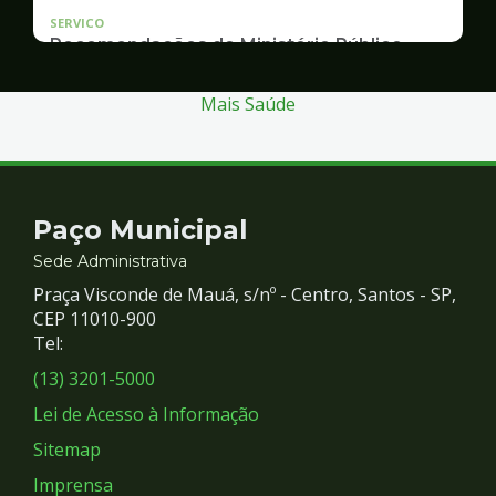
SERVICO
Recomendações do Ministério Público
Inquérito Civil nº 11.0426.0004955/2013-1
Mais Saúde
Contato
Paço Municipal
e
Sede Administrativa
Praça Visconde de Mauá, s/nº - Centro, Santos - SP,
Redes
CEP 11010-900
Tel:
Sociais
(13) 3201-5000
Lei de Acesso à Informação
Sitemap
Imprensa