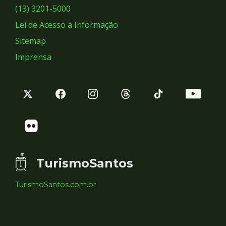
Sociais
(13) 3201-5000
Lei de Acesso à Informação
Sitemap
Imprensa
TurismoSantos
TurismoSantos.com.br