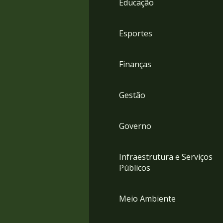
Educação
4
Acessibilidade
5
Esportes
Finanças
Gestão
Governo
Infraestrutura e Serviços
Públicos
Meio Ambiente