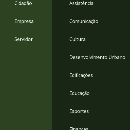
4
Cidadão
Assistência
Acessibilidade
5
Empresa
Comunicação
Servidor
Cultura
Desenvolvimento Urbano
Edificações
Educação
Esportes
Finanças