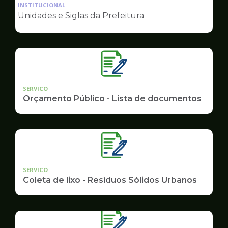
da
INSTITUCIONAL
pagina
Unidades e Siglas da Prefeitura
de
Governo
SERVICO
Orçamento Público - Lista de documentos
SERVICO
Coleta de lixo - Resíduos Sólidos Urbanos