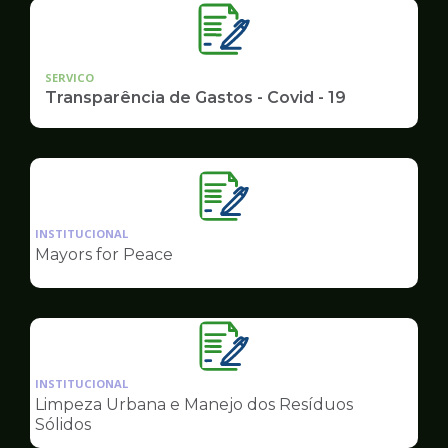
SERVICO
Transparência de Gastos - Covid - 19
Ilustração
da
INSTITUCIONAL
pagina
Mayors for Peace
de
Governo
Ilustração
da
INSTITUCIONAL
pagina
Limpeza Urbana e Manejo dos Resíduos
de
Sólidos
Governo