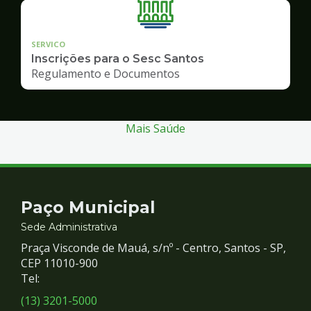
SERVICO
Inscrições para o Sesc Santos
Regulamento e Documentos
Mais Saúde
Contato
Paço Municipal
e
Sede Administrativa
Praça Visconde de Mauá, s/nº - Centro, Santos - SP,
Redes
CEP 11010-900
Tel:
Sociais
(13) 3201-5000