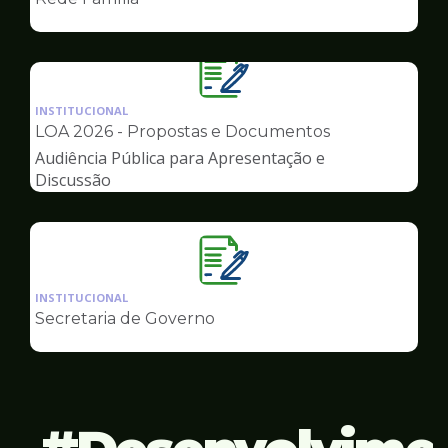
de
Governo
Ilustração
da
INSTITUCIONAL
pagina
LOA 2026 - Propostas e Documentos
de
Audiência Pública para Apresentação e
Governo
Discussão
Ilustração
da
INSTITUCIONAL
pagina
Secretaria de Governo
de
Governo