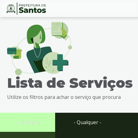
Ir
Conteúdo
para
o
conteúdo
1
Ir
para
o
menu
Lista de Serviços
2
Ir
para
Utilize os filtros para achar o serviço que procura
busca
3
Ir
para
- Qualquer -
- Qualquer -
o
rodapé