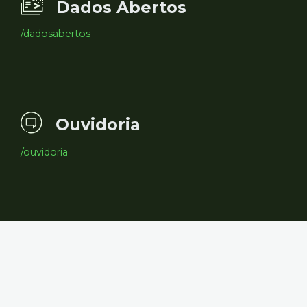
Dados Abertos
/dadosabertos
Ouvidoria
/ouvidoria