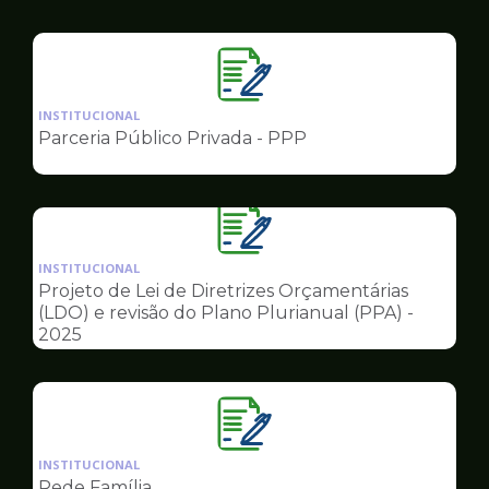
Ilustração
da
INSTITUCIONAL
pagina
Parceria Público Privada - PPP
de
Governo
Ilustração
da
INSTITUCIONAL
pagina
Projeto de Lei de Diretrizes Orçamentárias
de
(LDO) e revisão do Plano Plurianual (PPA) -
Governo
2025
Ilustração
da
INSTITUCIONAL
pagina
Rede Família