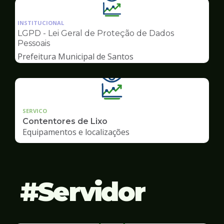
Ilustração
da
INSTITUCIONAL
pagina
LGPD - Lei Geral de Proteção de Dados
de
Pessoais
Transparência
Prefeitura Municipal de Santos
SERVICO
Contentores de Lixo
Equipamentos e localizações
Servidor