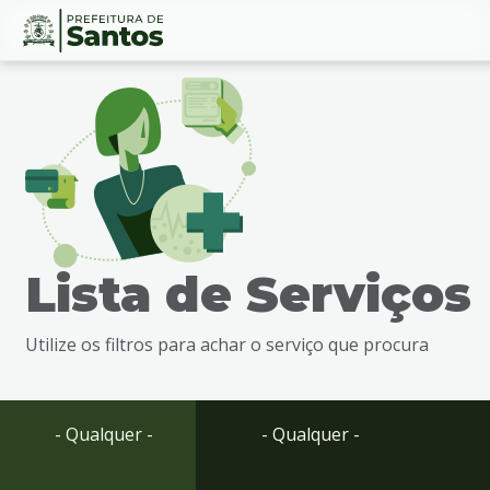
Ir
Conteúdo
para
o
conteúdo
1
Ir
para
o
menu
Lista de Serviços
2
Ir
para
Utilize os filtros para achar o serviço que procura
busca
3
Ir
para
- Qualquer -
- Qualquer -
o
rodapé