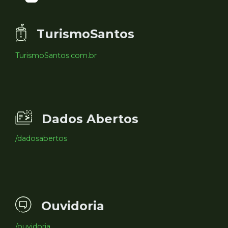
TurismoSantos
TurismoSantos.com.br
Dados Abertos
/dadosabertos
Ouvidoria
/ouvidoria