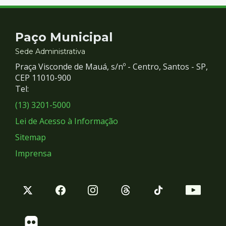
Contato
Paço Municipal
e
Sede Administrativa
Praça Visconde de Mauá, s/nº - Centro, Santos - SP,
Redes
CEP 11010-900
Tel:
Sociais
(13) 3201-5000
Lei de Acesso à Informação
Sitemap
Imprensa