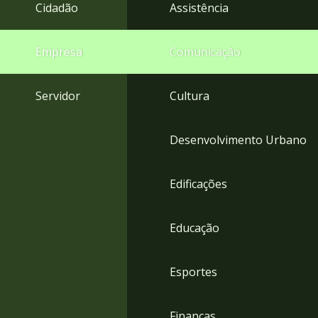
4
Cidadão
Assistência
Acessibilidade
5
Empresa
Comunicação
Servidor
Cultura
Desenvolvimento Urbano
Edificações
Educação
Esportes
Finanças