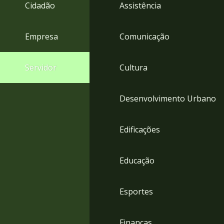
4
Cidadão
Assistência
Acessibilidade
5
Empresa
Comunicação
Servidor
Cultura
Desenvolvimento Urbano
Edificações
Educação
Esportes
Finanças