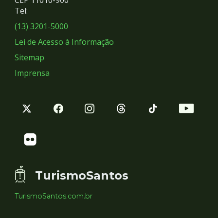
Redes
CEP 11010-900
Tel:
Sociais
(13) 3201-5000
Lei de Acesso à Informação
Sitemap
Imprensa
TurismoSantos
TurismoSantos.com.br