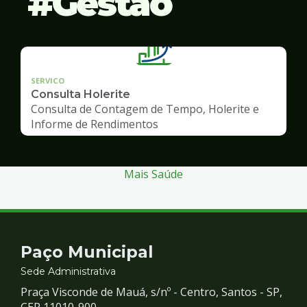
Gestão
SERVICO
Consulta Holerite
Consulta de Contagem de Tempo, Holerite e
Informe de Rendimentos
Mais Saúde
Contato
Paço Municipal
e
Sede Administrativa
Praça Visconde de Mauá, s/nº - Centro, Santos - SP,