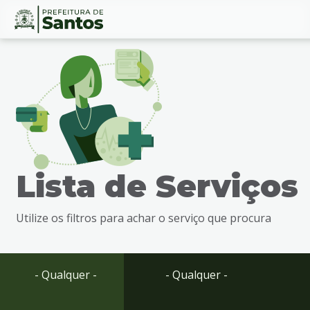
Ir
Conteúdo
para
o
conteúdo
1
Ir
para
o
menu
Lista de Serviços
2
Ir
para
Utilize os filtros para achar o serviço que procura
busca
3
Ir
para
- Qualquer -
- Qualquer -
o
rodapé