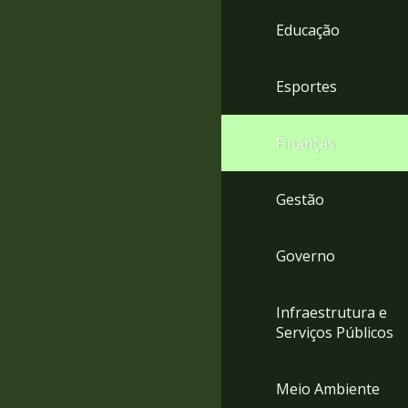
4
Educação
Acessibilidade
5
Esportes
Finanças
Gestão
Governo
Infraestrutura e
Serviços Públicos
Meio Ambiente