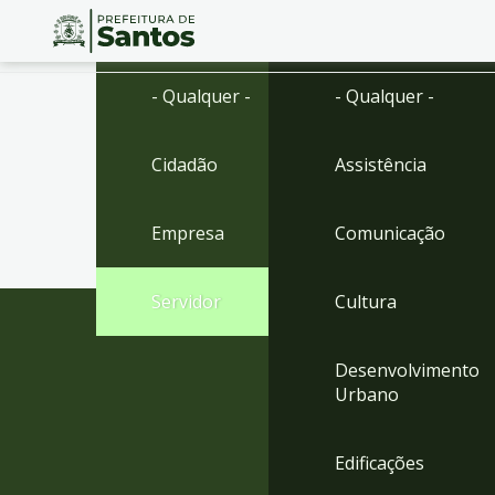
Ir
Conteúdo
- Qualquer -
- Qualquer -
para
o
conteúdo
Cidadão
Assistência
1
Ir
para
Empresa
Comunicação
o
menu
2
Servidor
Cultura
Ir
para
busca
Desenvolvimento
3
Urbano
Ir
para
o
Edificações
rodapé