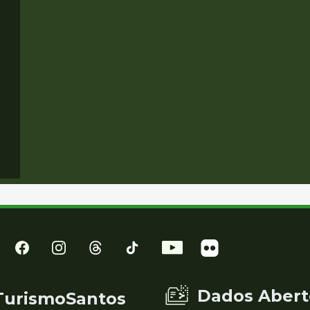
Dados Abert
TurismoSantos