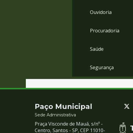
Ouvidoria
Procuradoria
Saúde
Segurança
Contato
Paço Municipal
e
Sede Administrativa
Praça Visconde de Mauá, s/nº -
Redes
Centro, Santos - SP, CEP 11010-