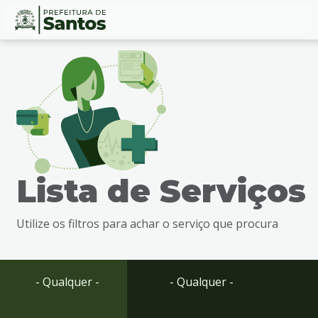
Ir
Conteúdo
para
o
conteúdo
1
Ir
para
o
menu
Lista de Serviços
2
Ir
para
Utilize os filtros para achar o serviço que procura
busca
3
Ir
para
- Qualquer -
- Qualquer -
o
rodapé