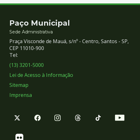
Contato
Paço Municipal
e
Sede Administrativa
Praça Visconde de Mauá, s/nº - Centro, Santos - SP,
Redes
CEP 11010-900
Tel:
Sociais
(13) 3201-5000
Lei de Acesso à Informação
Sitemap
Imprensa