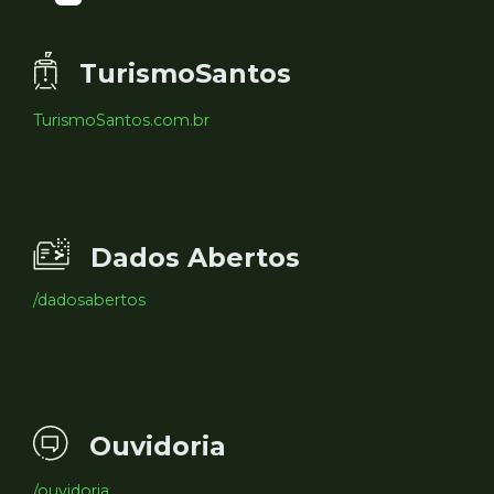
TurismoSantos
TurismoSantos.com.br
Dados Abertos
/dadosabertos
Ouvidoria
/ouvidoria