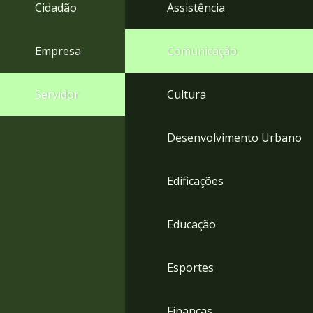
4
Cidadão
Assistência
Acessibilidade
5
Empresa
Comunicação
Servidor
Cultura
Desenvolvimento Urbano
Edificações
Educação
Esportes
Finanças