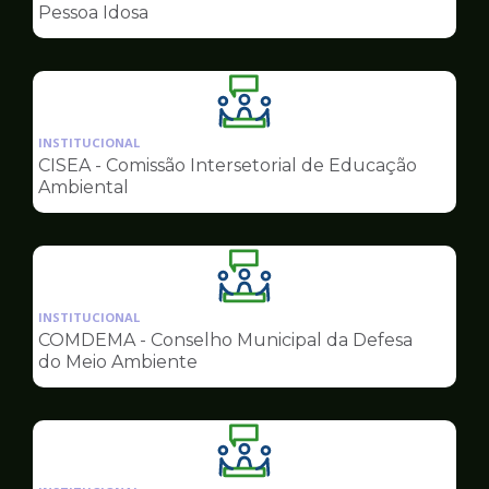
de
Pessoa Idosa
Conselhos
Ilustração
da
INSTITUCIONAL
pagina
CISEA - Comissão Intersetorial de Educação
de
Ambiental
Conselhos
Ilustração
da
INSTITUCIONAL
pagina
COMDEMA - Conselho Municipal da Defesa
de
do Meio Ambiente
Conselhos
Ilustração
da