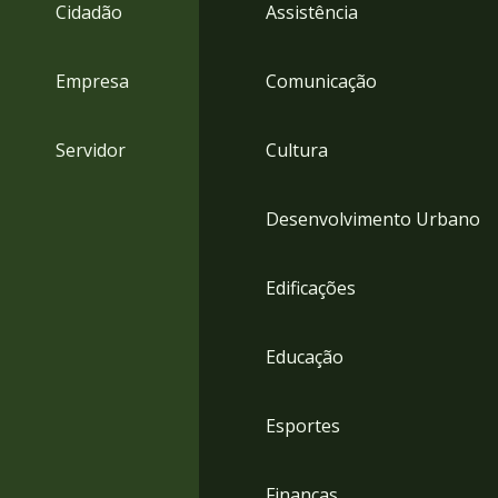
4
Cidadão
Assistência
Acessibilidade
5
Empresa
Comunicação
Servidor
Cultura
Desenvolvimento Urbano
Edificações
Educação
Esportes
Finanças