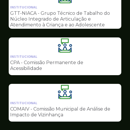
da
INSTITUCIONAL
pagina
GTT-NIACA - Grupo Técnico de Tabalho do
de
Núcleo Integrado de Articulação e
Conselhos
Atendimento à Criança e ao Adolescente
Ilustração
da
INSTITUCIONAL
pagina
CPA - Comissão Permanente de
de
Acessibilidade
Conselhos
Ilustração
da
INSTITUCIONAL
pagina
COMAIV - Comissão Municipal de Análise de
de
Impacto de Vizinhança
Conselhos