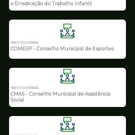
de
e Erradicação do Trabalho Infantil
Conselhos
Ilustração
da
INSTITUCIONAL
pagina
COMESP - Conselho Municipal de Esportes
de
Conselhos
Ilustração
da
INSTITUCIONAL
pagina
CMAS - Conselho Municipal de Assistência
de
Social
Conselhos
Ilustração
da