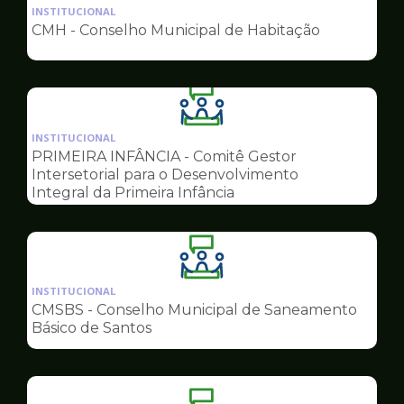
da
INSTITUCIONAL
pagina
CMH - Conselho Municipal de Habitação
de
Conselhos
Ilustração
da
INSTITUCIONAL
pagina
PRIMEIRA INFÂNCIA - Comitê Gestor
de
Intersetorial para o Desenvolvimento
Conselhos
Integral da Primeira Infância
Ilustração
da
INSTITUCIONAL
pagina
CMSBS - Conselho Municipal de Saneamento
de
Básico de Santos
Conselhos