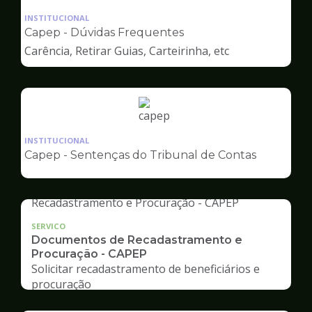
da
INSTITUCIONAL
pagina
Capep - Dúvidas Frequentes
de
Carência, Retirar Guias, Carteirinha, etc
Capep
Ilustração
da
INSTITUCIONAL
pagina
Capep - Sentenças do Tribunal de Contas
de
Capep
SERVICO
Documentos de Recadastramento e
Procuração - CAPEP
Solicitar recadastramento de beneficiários e
procuração