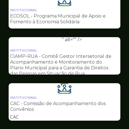
Ilustração
da
INSTITUCIONAL
pagina
ECOSOL - Programa Municipal de Apoio e
de
Fomento à Economia Solidária
Conselhos
" alt="" />
Ilustração
da
INSTITUCIONAL
pagina
CIAMP-RUA - Comitê Gestor Intersetorial de
de
Acompanhamento e Monitoramento do
Conselhos
Plano Municipal para a Garantia de Direitos
das Pessoas em Situação de Rua
Ilustração
da
INSTITUCIONAL
pagina
CAC - Comissão de Acompanhamento dos
de
Convênios
Conselhos
CAC