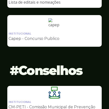
Lista de editais e nomeações
Capep
Ilustração
da
INSTITUCIONAL
pagina
Capep - Concurso Publico
de
Capep
Conselhos
Ilustração
da
INSTITUCIONAL
pagina
CM-PETI - Comissão Municipal de Prevenção