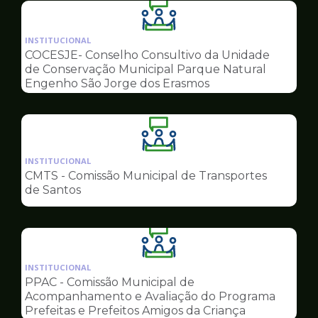
Ilustração
da
INSTITUCIONAL
pagina
COCESJE- Conselho Consultivo da Unidade
de
de Conservação Municipal Parque Natural
Conselhos
Engenho São Jorge dos Erasmos
Ilustração
da
INSTITUCIONAL
pagina
CMTS - Comissão Municipal de Transportes
de
de Santos
Conselhos
Ilustração
da
INSTITUCIONAL
pagina
PPAC - Comissão Municipal de
de
Acompanhamento e Avaliação do Programa
Conselhos
Prefeitas e Prefeitos Amigos da Criança