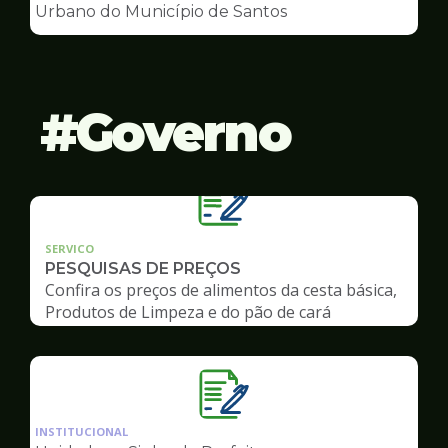
de
Urbano do Município de Santos
Conselhos
Governo
SERVICO
PESQUISAS DE PREÇOS
Confira os preços de alimentos da cesta básica,
Produtos de Limpeza e do pão de cará
Ilustração
da
INSTITUCIONAL
pagina