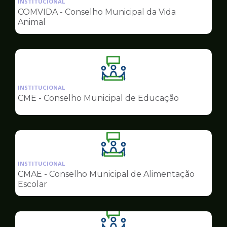
INSTITUCIONAL
pagina
COMVIDA - Conselho Municipal da Vida
de
Animal
Conselhos
Ilustração
da
INSTITUCIONAL
pagina
CME - Conselho Municipal de Educação
de
Conselhos
Ilustração
da
INSTITUCIONAL
pagina
CMAE - Conselho Municipal de Alimentação
de
Escolar
Conselhos
Ilustração