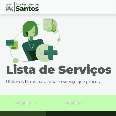
Ir
Conteúdo
para
o
conteúdo
1
Ir
para
o
menu
Lista de Serviços
2
Ir
para
Utilize os filtros para achar o serviço que procura
busca
3
Ir
para
- Qualquer -
- Qualquer -
o
rodapé