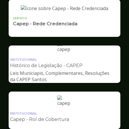
SERVICO
Capep - Rede Credenciada
Ilustração
da
INSTITUCIONAL
pagina
Histórico de Legislação - CAPEP
de
Leis Municiapis, Complementares, Resoluções
Capep
da CAPEP Santos
Ilustração
da
INSTITUCIONAL
pagina
Capep - Rol de Cobertura
de