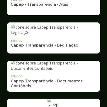
Capep - Transparência - Atas
SERVICO
Capep Transparência - Legislação
SERVICO
Capep Transparência - Documentos
Contábeis
Ilustração