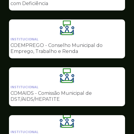
de
com Deficiência
Conselhos
Ilustração
da
INSTITUCIONAL
pagina
COEMPREGO - Conselho Municipal do
de
Emprego, Trabalho e Renda
Conselhos
Ilustração
da
INSTITUCIONAL
pagina
COMAIDS - Comissão Municipal de
de
DST/AIDS/HEPATITE
Conselhos
Ilustração
da
INSTITUCIONAL