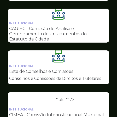
Ilustração
da
INSTITUCIONAL
pagina
CAGIEC - Comissão de Análise e
de
Gerenciamento dos Instrumentos do
Conselhos
Estatuto da Cidade
Ilustração
da
INSTITUCIONAL
pagina
Lista de Conselhos e Comissões
de
Conselhos e Comissões de Direitos e Tutelares
Conselhos
" alt="" />
Ilustração
da
INSTITUCIONAL
pagina
CIMEA - Comissão Interinstitucional Municipal