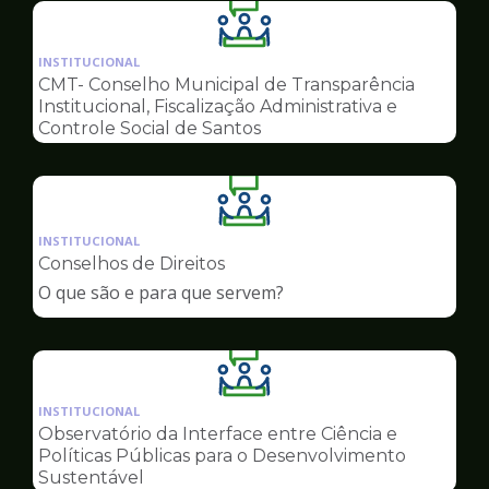
Ilustração
da
INSTITUCIONAL
pagina
CMT- Conselho Municipal de Transparência
de
Institucional, Fiscalização Administrativa e
Conselhos
Controle Social de Santos
Ilustração
da
INSTITUCIONAL
pagina
Conselhos de Direitos
de
O que são e para que servem?
Conselhos
Ilustração
da
INSTITUCIONAL
pagina
Observatório da Interface entre Ciência e
de
Políticas Públicas para o Desenvolvimento
Conselhos
Sustentável