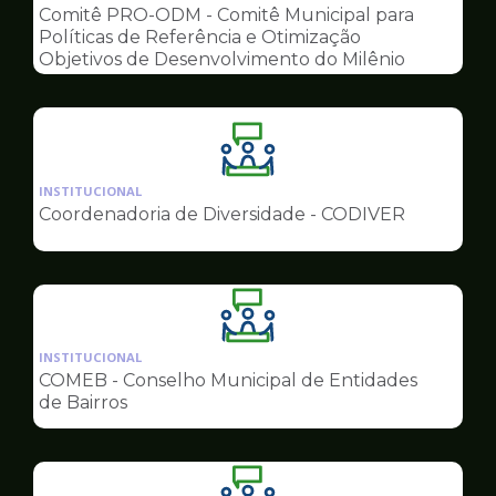
pagina
Comitê PRO-ODM - Comitê Municipal para
de
Políticas de Referência e Otimização
Conselhos
Objetivos de Desenvolvimento do Milênio
Ilustração
da
INSTITUCIONAL
pagina
Coordenadoria de Diversidade - CODIVER
de
Conselhos
Ilustração
da
INSTITUCIONAL
pagina
COMEB - Conselho Municipal de Entidades
de
de Bairros
Conselhos