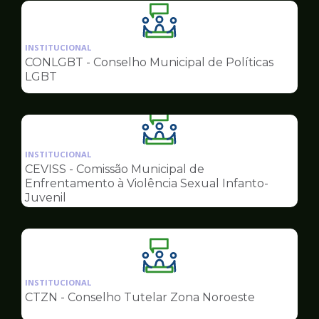
Ilustração
da
INSTITUCIONAL
pagina
CONLGBT - Conselho Municipal de Políticas
de
LGBT
Conselhos
Ilustração
da
INSTITUCIONAL
pagina
CEVISS - Comissão Municipal de
de
Enfrentamento à Violência Sexual Infanto-
Conselhos
Juvenil
Ilustração
da
INSTITUCIONAL
pagina
CTZN - Conselho Tutelar Zona Noroeste
de