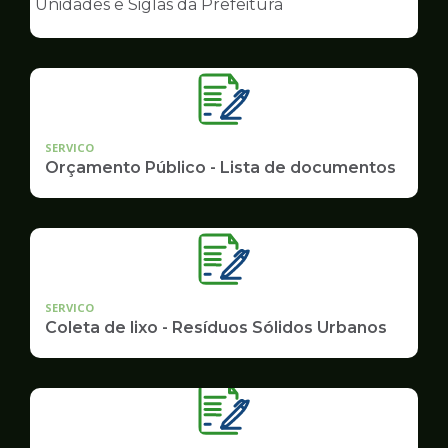
Unidades e Siglas da Prefeitura
de
Governo
SERVICO
Orçamento Público - Lista de documentos
SERVICO
Coleta de lixo - Resíduos Sólidos Urbanos