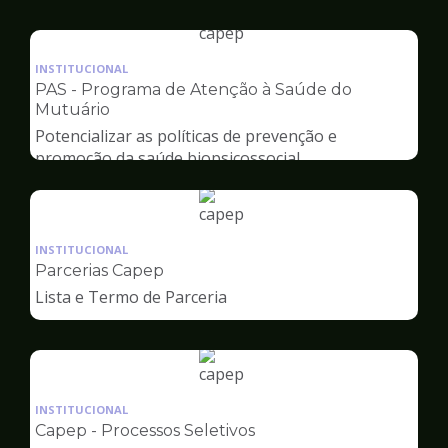
Capep
Ilustração
da
INSTITUCIONAL
pagina
PAS - Programa de Atenção à Saúde do
de
Mutuário
Capep
Potencializar as políticas de prevenção e
promoção da saúde biopsicossocial
Ilustração
da
INSTITUCIONAL
pagina
Parcerias Capep
de
Lista e Termo de Parceria
Capep
Ilustração
da
INSTITUCIONAL
pagina
Capep - Processos Seletivos
de