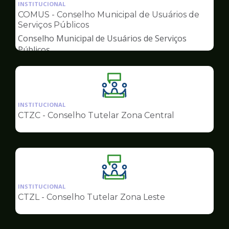
da
INSTITUCIONAL
pagina
COMUS - Conselho Municipal de Usuários de
de
Serviços Públicos
Conselhos
Conselho Municipal de Usuários de Serviços
Públicos
Ilustração
da
INSTITUCIONAL
pagina
CTZC - Conselho Tutelar Zona Central
de
Conselhos
Ilustração
da
INSTITUCIONAL
pagina
CTZL - Conselho Tutelar Zona Leste
de
Conselhos