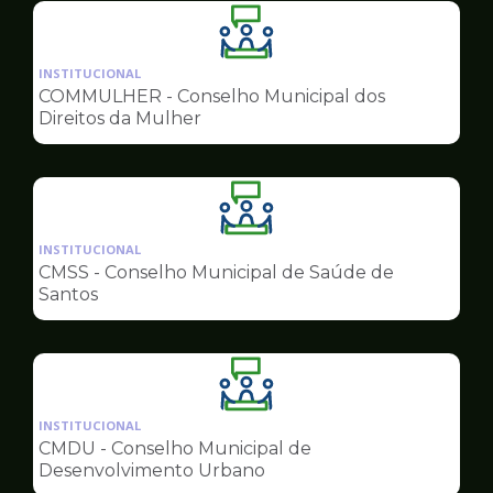
Ilustração
da
INSTITUCIONAL
pagina
COMMULHER - Conselho Municipal dos
de
Direitos da Mulher
Conselhos
Ilustração
da
INSTITUCIONAL
pagina
CMSS - Conselho Municipal de Saúde de
de
Santos
Conselhos
Ilustração
da
INSTITUCIONAL
pagina
CMDU - Conselho Municipal de
de
Desenvolvimento Urbano
Conselhos