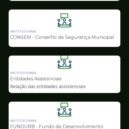
Ilustração
da
INSTITUCIONAL
pagina
CONSEM - Conselho de Segurança Municipal
de
Conselhos
Ilustração
da
INSTITUCIONAL
pagina
Entidades Assistenciais
de
Relação das entidades assistenciais
Conselhos
Ilustração
da
INSTITUCIONAL
pagina
FUNDURB - Fundo de Desenvolvimento