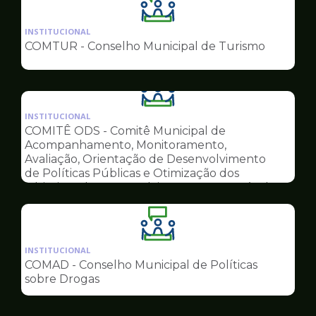
Ilustração
da
INSTITUCIONAL
pagina
COMTUR - Conselho Municipal de Turismo
de
Conselhos
Ilustração
da
INSTITUCIONAL
pagina
COMITÊ ODS - Comitê Municipal de
de
Acompanhamento, Monitoramento,
Conselhos
Avaliação, Orientação de Desenvolvimento
de Políticas Públicas e Otimização dos
Objetivos do Desenvolvimento Sustentável
Ilustração
da
INSTITUCIONAL
pagina
COMAD - Conselho Municipal de Políticas
de
sobre Drogas
Conselhos