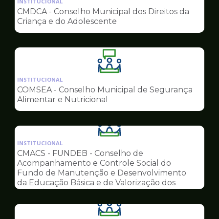
INSTITUCIONAL
pagina
CMDCA - Conselho Municipal dos Direitos da
de
Criança e do Adolescente
Conselhos
Ilustração
da
INSTITUCIONAL
pagina
COMSEA - Conselho Municipal de Segurança
de
Alimentar e Nutricional
Conselhos
Ilustração
da
INSTITUCIONAL
pagina
CMACS - FUNDEB - Conselho de
de
Acompanhamento e Controle Social do
Conselhos
Fundo de Manutenção e Desenvolvimento
da Educação Básica e de Valorização dos
Profissionais da Educação
Ilustração