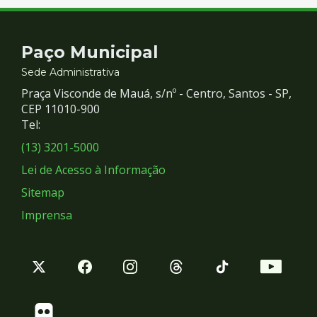
Contato
Paço Municipal
e
Sede Administrativa
Praça Visconde de Mauá, s/nº - Centro, Santos - SP,
Redes
CEP 11010-900
Tel:
Sociais
(13) 3201-5000
Lei de Acesso à Informação
Sitemap
Imprensa