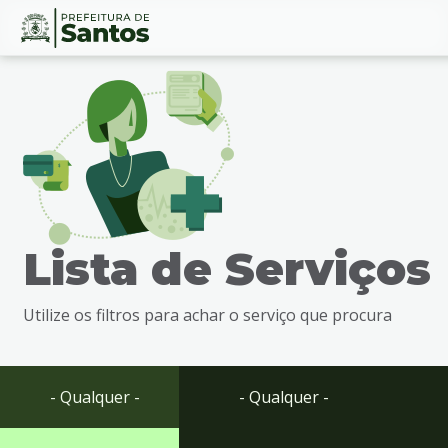
Ir
Conteúdo
para
o
conteúdo
1
Ir
para
o
menu
Lista de Serviços
2
Ir
para
Utilize os filtros para achar o serviço que procura
busca
3
Ir
para
- Qualquer -
- Qualquer -
o
rodapé