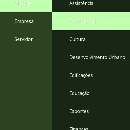
4
Cidadão
Assistência
Acessibilidade
5
Empresa
Comunicação
Servidor
Cultura
Desenvolvimento Urbano
Edificações
Educação
Esportes
Finanças