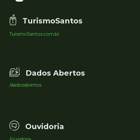
TurismoSantos
TurismoSantos.com.br
Dados Abertos
/dadosabertos
Ouvidoria
/ouvidoria