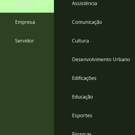
4
Cidadão
Assistência
Acessibilidade
5
Empresa
Comunicação
Servidor
Cultura
Desenvolvimento Urbano
Edificações
Educação
Esportes
Finanças