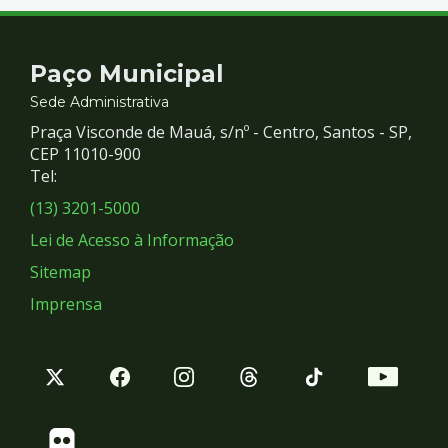
Contato
Paço Municipal
e
Sede Administrativa
Praça Visconde de Mauá, s/nº - Centro, Santos - SP,
Redes
CEP 11010-900
Tel:
Sociais
(13) 3201-5000
Lei de Acesso à Informação
Sitemap
Imprensa