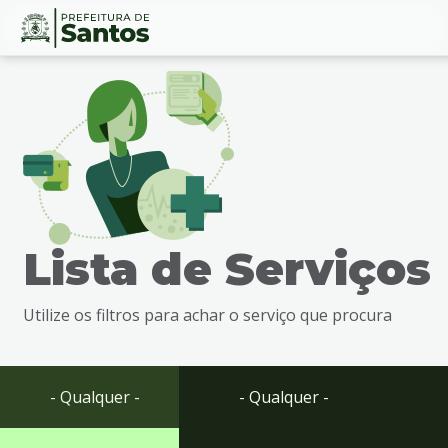
Ir
Conteúdo
para
o
conteúdo
1
Ir
para
o
menu
Lista de Serviços
2
Ir
para
Utilize os filtros para achar o serviço que procura
busca
3
Ir
para
- Qualquer -
- Qualquer -
o
rodapé