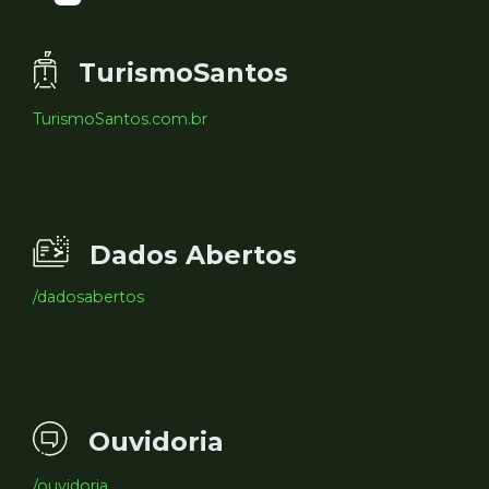
TurismoSantos
TurismoSantos.com.br
Dados Abertos
/dadosabertos
Ouvidoria
/ouvidoria