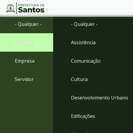
Ir
Conteúdo
- Qualquer -
- Qualquer -
para
o
conteúdo
Cidadão
Assistência
1
Ir
para
Empresa
Comunicação
o
menu
2
Servidor
Cultura
Ir
para
busca
Desenvolvimento Urbano
3
Ir
para
Edificações
o
rodapé