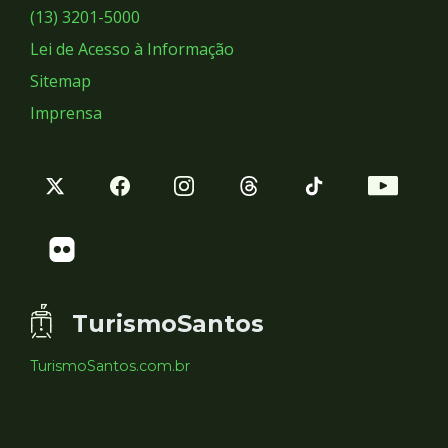
Sociais
(13) 3201-5000
Lei de Acesso à Informação
Sitemap
Imprensa
TurismoSantos
TurismoSantos.com.br