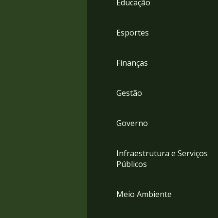
Educação
4
Acessibilidade
5
Esportes
Finanças
Gestão
Governo
Infraestrutura e Serviços
Públicos
Meio Ambiente