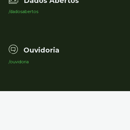
Dados Abertos
/dadosabertos
Ouvidoria
/ouvidoria