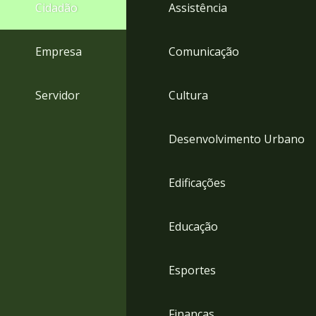
4
Cidadão
Assistência
Acessibilidade
5
Empresa
Comunicação
Servidor
Cultura
Desenvolvimento Urbano
Edificações
Educação
Esportes
Finanças