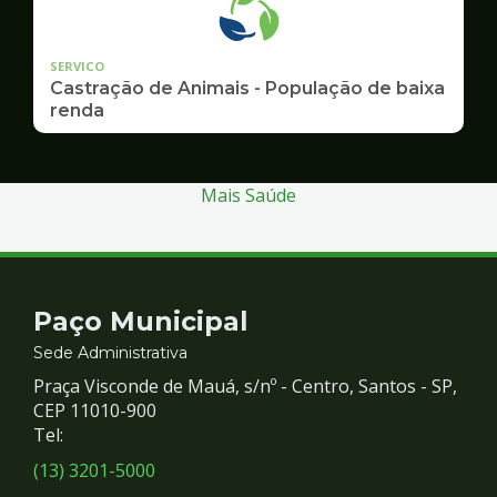
SERVICO
Castração de Animais - População de baixa
renda
Mais Saúde
Contato
Paço Municipal
e
Sede Administrativa
Praça Visconde de Mauá, s/nº - Centro, Santos - SP,
Redes
CEP 11010-900
Tel:
Sociais
(13) 3201-5000