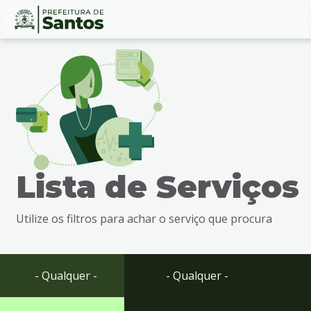
Ir
Conteúdo
para
o
conteúdo
1
Ir
para
o
menu
Lista de Serviços
2
Ir
para
Utilize os filtros para achar o serviço que procura
busca
3
Ir
para
- Qualquer -
- Qualquer -
o
rodapé