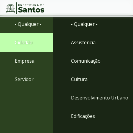
Ir
Conteúdo
- Qualquer -
- Qualquer -
para
o
conteúdo
Cidadão
Assistência
1
Ir
para
Empresa
Comunicação
o
menu
2
Servidor
Cultura
Ir
para
busca
Desenvolvimento Urbano
3
Ir
para
Edificações
o
rodapé