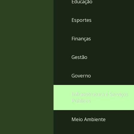
Educação
4
Acessibilidade
5
Esportes
Finanças
Gestão
Governo
Infraestrutura e Serviços
Públicos
Meio Ambiente