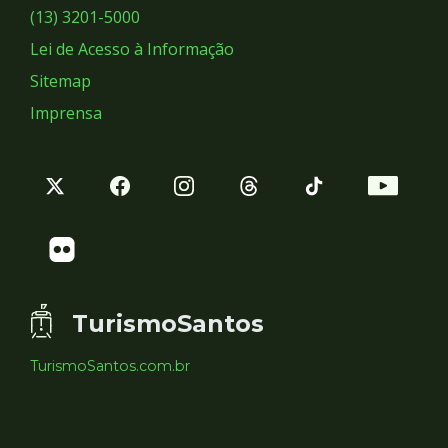
Sociais
(13) 3201-5000
Lei de Acesso à Informação
Sitemap
Imprensa
TurismoSantos
TurismoSantos.com.br