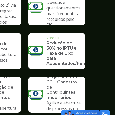
Dúvidas e
o 2ª via
questionamentos
 regras
mais frequentes
o, taxas,
recebidos pelo
tros
SIC
SERVICO
Redução de
o de
50% no IPTU e
Teor
Taxa de Lixo
 abertura
para
ssos
Aposentados/Pensionistas
rios da
SERVICO
ria de
Requerimento
 -
CCI - Cadastro
ção de
de
de
Contribuintes
ntos
Imobiliários
Agilize a abertura
 abertura
de processos no
SERVICO
ssos no
Poupatempo