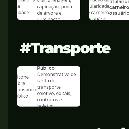
vias, drenagem,
titulari
capinação, poda
carneiro
de árvore e
ossuári
iluminação
Transporte
SERVICO
Transporte
Público
Demonstrativo de
tarifa do
transporte
coletivo, editais,
contratos e
boletim
estatístico