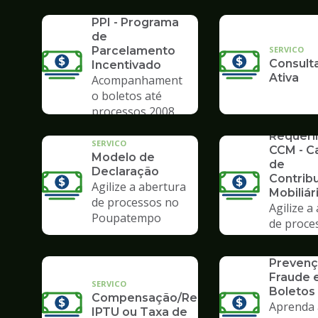
SERVICO
Poupate
PPI - Programa
de
SERVICO
Parcelamento
Consulta
Incentivado
Ativa
Acompanhament
o boletos até
processos 2008
SERVICO
Requer
SERVICO
CCM - C
Modelo de
de
Declaração
Contrib
Agilize a abertura
Mobiliár
de processos no
Agilize a
Poupatempo
de proce
Poupate
SERVICO
Prevenç
Fraude
SERVICO
Boletos
Compensação/Restituição
Aprenda 
IPTU ou Taxa de