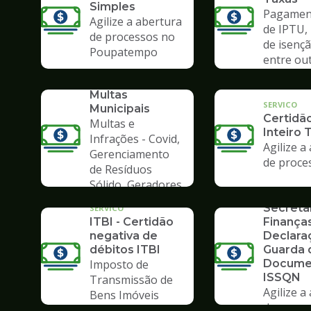
Simples
Pagament
Agilize a abertura
de IPTU,
de processos no
de isençã
Poupatempo
entre ou
SERVICO
Consulta de
Multas
SERVICO
Municipais
Certidã
Multas e
Inteiro 
Infrações - Covid,
Agilize a
Gerenciamento
de proce
de Resíduos
SERVICO
Sólido, Geradores
Formulá
de Lixo
Secreta
SERVICO
ITBI - Certidão
Finanças
negativa de
Declara
débitos ITBI
Guarda 
Imposto de
Docume
ISSQN
Transmissão de
Agilize a
Bens Imóveis
de proce