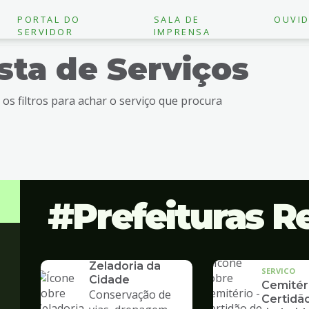
PORTAL DO
SALA DE
OUVID
SERVIDOR
IMPRENSA
ista de Serviços
e os filtros para achar o serviço que procura
Prefeituras R
SERVICO
Zeladoria da
SERVICO
Cidade
Cemitéri
Conservação de
Certidã