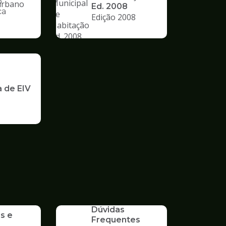
o
Ed. 2008
ca
Edição 2008
nto
a de EIV
SERVICO
Dúvidas
s e
Frequentes