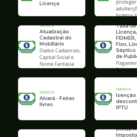
proteger
Licença
adulterç
boletos 
SERVICO
Taxa de
SERVICO
Atualização
Licença,
Cadastral do
FEIMER,
Mobiliário
Fixo, Lix
Dados Cadastrais,
Séptico
de Publ
Capital Social e
Pagamen
Nome Fantasia
Boleto
SERVICO
SERVICO
Isenção
Alvará - Feiras
descont
livres
IPTU
SERVICO
Dívida At
Impost