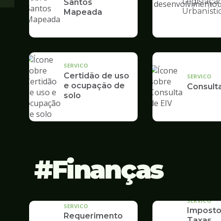
Legislaçã
Santos
Ilustração
Urbanísti
Mapeada
da
pagina
de
Desenvolvime
Urbano
SERVICO
Certidão de uso
SERVICO
e ocupação de
Consult
solo
Finanças
SERVICO
SERVICO
Imposto
Requerimento
Taxas