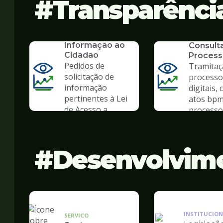
Transparênci
SERVICO
SIC - Serviço de
SERVICO
Informação ao
Consult
Cidadão
Process
Pedidos de
Tramitaç
solicitação de
processo
informação
digitais, 
pertinentes à Lei
atos bpm
de Acesso a
processo 
Informação
Desenvolvim
INSTITUCION
SERVICO