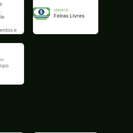
o
,
SERVICO
Feiras Livres
de
entos e
AL
mpo