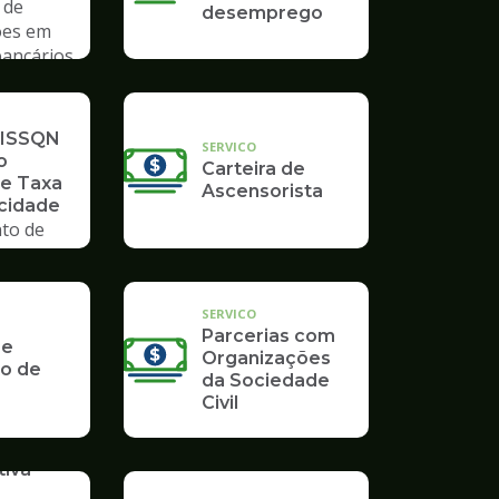
 de
desemprego
ões em
bancários
 ISSQN
SERVICO
o
Carteira de
 e Taxa
Ascensorista
icidade
to de
SERVICO
Parcerias com
 e
Organizações
o de
da Sociedade
Civil
iva -
o