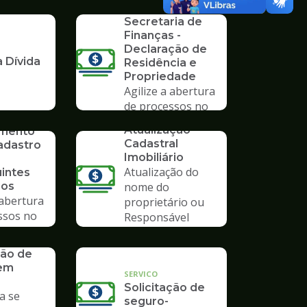
Formulários da
mpo
Secretaria de
Finanças -
Declaração de
 Dívida
Residência e
Propriedade
Agilize a abertura
de processos no
SERVICO
Poupatempo
Atualização
imento
Cadastral
adastro
Imobiliário
Atualização do
uintes
ios
nome do
 abertura
proprietário ou
ssos no
Responsável
mpo
Tributário
ão de
 em
SERVICO
Solicitação de
a se
seguro-