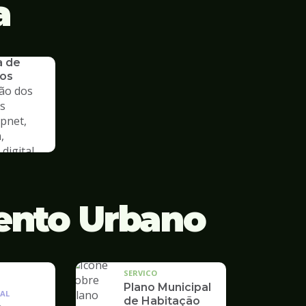
a
a de
os
ão dos
s
cpnet,
,
digital
ento Urbano
SERVICO
Plano Municipal
AL
de Habitação