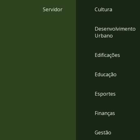
4
Servidor
Cultura
Acessibilidade
5
Desenvolvimento
Urbano
Edificações
Educação
Esportes
Finanças
Gestão