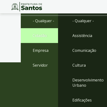
Ir
Conteúdo
- Qualquer -
- Qualquer -
para
o
conteúdo
Cidadão
Assistência
1
Ir
para
Empresa
Comunicação
o
menu
2
Servidor
Cultura
Ir
para
busca
Desenvolvimento
3
Urbano
Ir
para
o
Edificações
rodapé