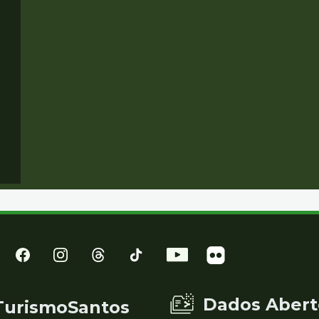
Dados Abert
TurismoSantos