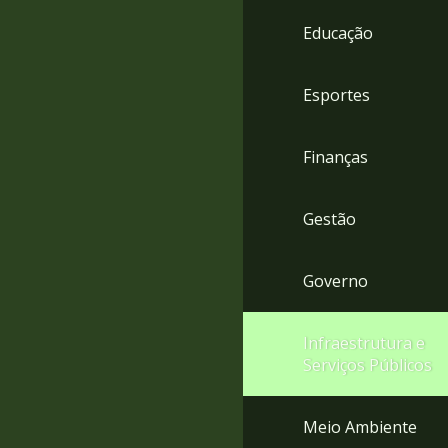
4
Educação
Acessibilidade
5
Esportes
Finanças
Gestão
Governo
Infraestrutura e
Serviços Públicos
Meio Ambiente