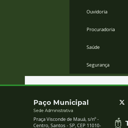
Ouvidoria
Procuradoria
Saúde
Segurança
Contato
Paço Municipal
e
Sede Administrativa
Praça Visconde de Mauá, s/nº -
Redes
Centro, Santos - SP, CEP 11010-