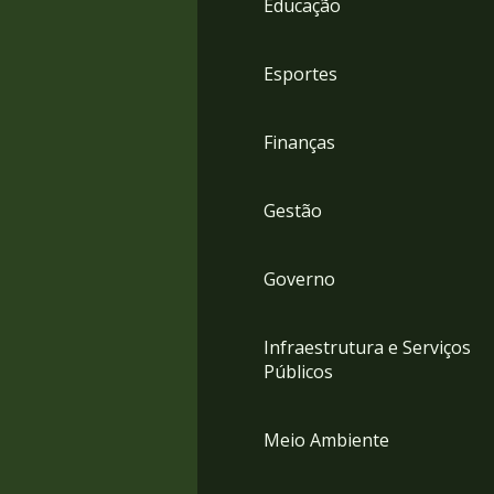
Educação
4
Acessibilidade
5
Esportes
Finanças
Gestão
Governo
Infraestrutura e Serviços
Públicos
Meio Ambiente