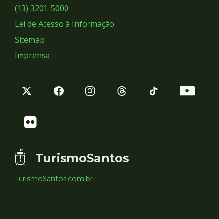
Sociais
(13) 3201-5000
Lei de Acesso à Informação
Sitemap
Imprensa
TurismoSantos
TurismoSantos.com.br