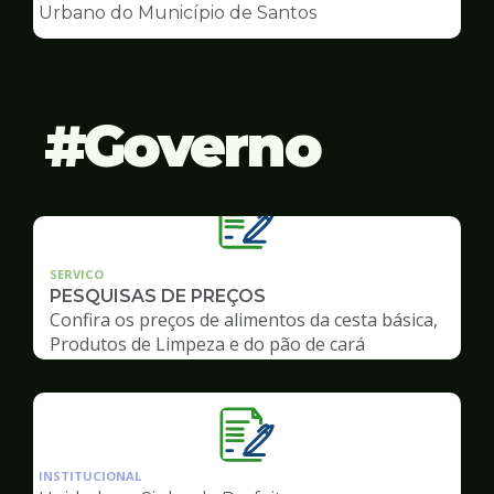
de
Urbano do Município de Santos
Conselhos
Governo
SERVICO
PESQUISAS DE PREÇOS
Confira os preços de alimentos da cesta básica,
Produtos de Limpeza e do pão de cará
Ilustração
da
INSTITUCIONAL
pagina