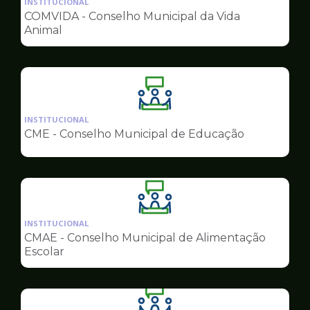
INSTITUCIONAL
pagina
COMVIDA - Conselho Municipal da Vida
de
Animal
Conselhos
Ilustração
da
INSTITUCIONAL
pagina
CME - Conselho Municipal de Educação
de
Conselhos
Ilustração
da
INSTITUCIONAL
pagina
CMAE - Conselho Municipal de Alimentação
de
Escolar
Conselhos
Ilustração