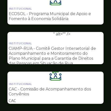
Ilustração
da
INSTITUCIONAL
pagina
ECOSOL - Programa Municipal de Apoio e
de
Fomento à Economia Solidária
Conselhos
" alt="" />
Ilustração
da
INSTITUCIONAL
pagina
CIAMP-RUA - Comitê Gestor Intersetorial de
de
Acompanhamento e Monitoramento do
Conselhos
Plano Municipal para a Garantia de Direitos
das Pessoas em Situação de Rua
Ilustração
da
INSTITUCIONAL
pagina
CAC - Comissão de Acompanhamento dos
de
Convênios
Conselhos
CAC