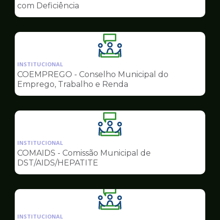
de
com Deficiência
Conselhos
Ilustração
da
INSTITUCIONAL
pagina
COEMPREGO - Conselho Municipal do
de
Emprego, Trabalho e Renda
Conselhos
Ilustração
da
INSTITUCIONAL
pagina
COMAIDS - Comissão Municipal de
de
DST/AIDS/HEPATITE
Conselhos
Ilustração
da
INSTITUCIONAL