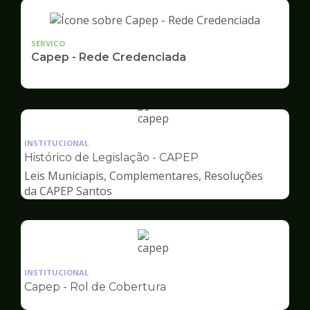
SERVICO
Capep - Rede Credenciada
Ilustração
da
INSTITUCIONAL
pagina
Histórico de Legislação - CAPEP
de
Leis Municiapis, Complementares, Resoluções
Capep
da CAPEP Santos
Ilustração
da
INSTITUCIONAL
pagina
Capep - Rol de Cobertura
de