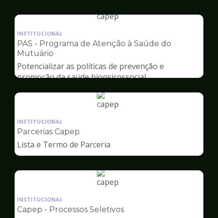
Capep
Ilustração
da
INSTITUCIONAL
pagina
PAS - Programa de Atenção à Saúde do
de
Mutuário
Capep
Potencializar as políticas de prevenção e
promoção da saúde biopsicossocial
Ilustração
da
INSTITUCIONAL
pagina
Parcerias Capep
de
Lista e Termo de Parceria
Capep
Ilustração
da
INSTITUCIONAL
pagina
Capep - Processos Seletivos
de