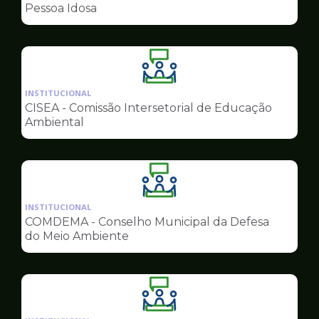
de
Pessoa Idosa
Conselhos
Ilustração
da
INSTITUCIONAL
pagina
CISEA - Comissão Intersetorial de Educação
de
Ambiental
Conselhos
Ilustração
da
INSTITUCIONAL
pagina
COMDEMA - Conselho Municipal da Defesa
de
do Meio Ambiente
Conselhos
Ilustração
da