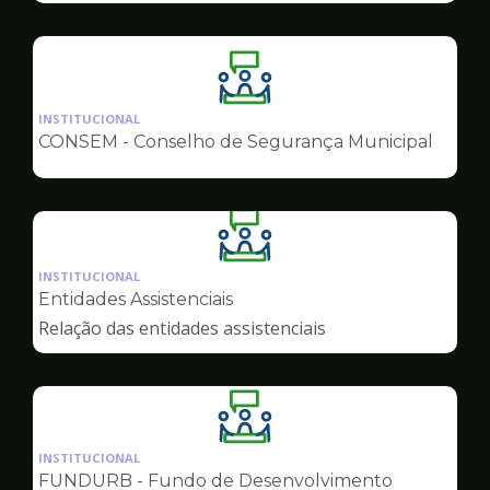
Ilustração
da
INSTITUCIONAL
pagina
CONSEM - Conselho de Segurança Municipal
de
Conselhos
Ilustração
da
INSTITUCIONAL
pagina
Entidades Assistenciais
de
Relação das entidades assistenciais
Conselhos
Ilustração
da
INSTITUCIONAL
pagina
FUNDURB - Fundo de Desenvolvimento