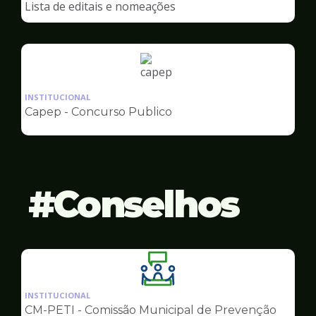
Lista de editais e nomeações
Capep
Ilustração
da
INSTITUCIONAL
pagina
Capep - Concurso Publico
de
Capep
Conselhos
Ilustração
da
INSTITUCIONAL
pagina
CM-PETI - Comissão Municipal de Prevenção