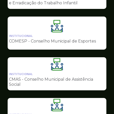
de
e Erradicação do Trabalho Infantil
Conselhos
Ilustração
da
INSTITUCIONAL
pagina
COMESP - Conselho Municipal de Esportes
de
Conselhos
Ilustração
da
INSTITUCIONAL
pagina
CMAS - Conselho Municipal de Assistência
de
Social
Conselhos
Ilustração
da