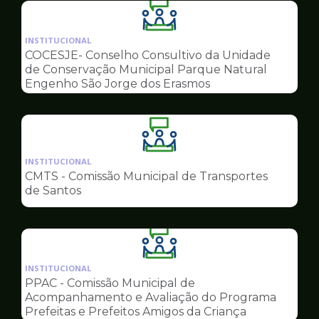
Ilustração
da
INSTITUCIONAL
pagina
COCESJE- Conselho Consultivo da Unidade
de
de Conservação Municipal Parque Natural
Conselhos
Engenho São Jorge dos Erasmos
Ilustração
da
INSTITUCIONAL
pagina
CMTS - Comissão Municipal de Transportes
de
de Santos
Conselhos
Ilustração
da
INSTITUCIONAL
pagina
PPAC - Comissão Municipal de
de
Acompanhamento e Avaliação do Programa
Conselhos
Prefeitas e Prefeitos Amigos da Criança