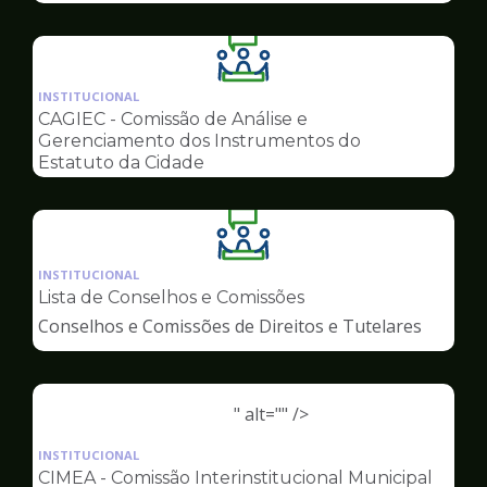
Ilustração
da
INSTITUCIONAL
pagina
CAGIEC - Comissão de Análise e
de
Gerenciamento dos Instrumentos do
Conselhos
Estatuto da Cidade
Ilustração
da
INSTITUCIONAL
pagina
Lista de Conselhos e Comissões
de
Conselhos e Comissões de Direitos e Tutelares
Conselhos
" alt="" />
Ilustração
da
INSTITUCIONAL
pagina
CIMEA - Comissão Interinstitucional Municipal