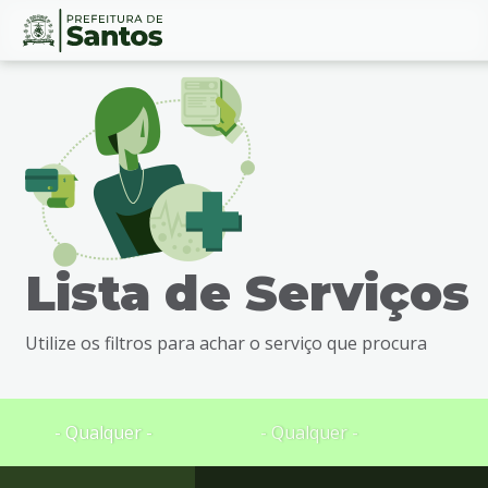
Ir
Conteúdo
para
o
conteúdo
1
Ir
para
o
menu
Lista de Serviços
2
Ir
para
Utilize os filtros para achar o serviço que procura
busca
3
Ir
para
- Qualquer -
- Qualquer -
o
rodapé