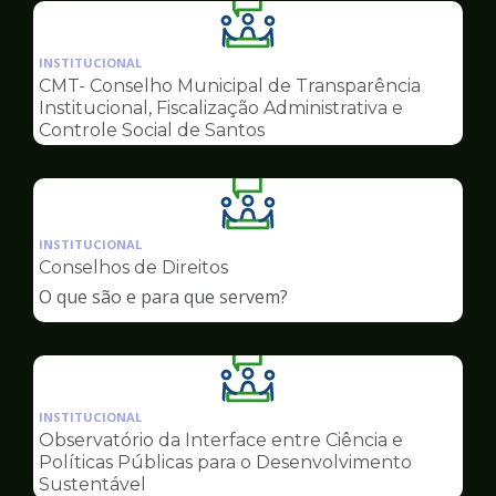
Ilustração
da
INSTITUCIONAL
pagina
CMT- Conselho Municipal de Transparência
de
Institucional, Fiscalização Administrativa e
Conselhos
Controle Social de Santos
Ilustração
da
INSTITUCIONAL
pagina
Conselhos de Direitos
de
O que são e para que servem?
Conselhos
Ilustração
da
INSTITUCIONAL
pagina
Observatório da Interface entre Ciência e
de
Políticas Públicas para o Desenvolvimento
Conselhos
Sustentável