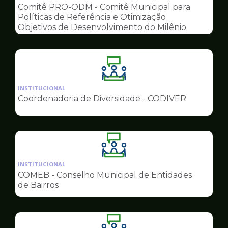
pagina
Comitê PRO-ODM - Comitê Municipal para
de
Políticas de Referência e Otimização
Conselhos
Objetivos de Desenvolvimento do Milênio
Ilustração
da
INSTITUCIONAL
pagina
Coordenadoria de Diversidade - CODIVER
de
Conselhos
Ilustração
da
INSTITUCIONAL
pagina
COMEB - Conselho Municipal de Entidades
de
de Bairros
Conselhos