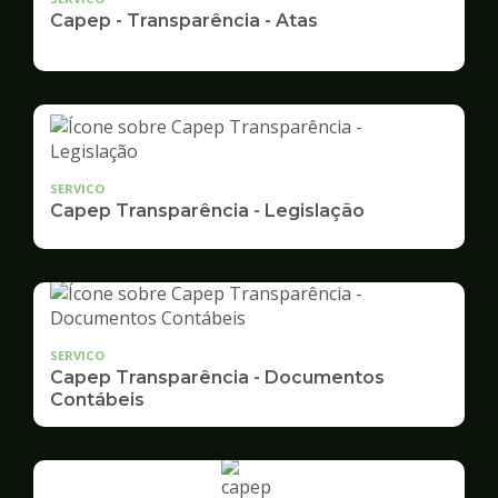
Capep - Transparência - Atas
SERVICO
Capep Transparência - Legislação
SERVICO
Capep Transparência - Documentos
Contábeis
Ilustração