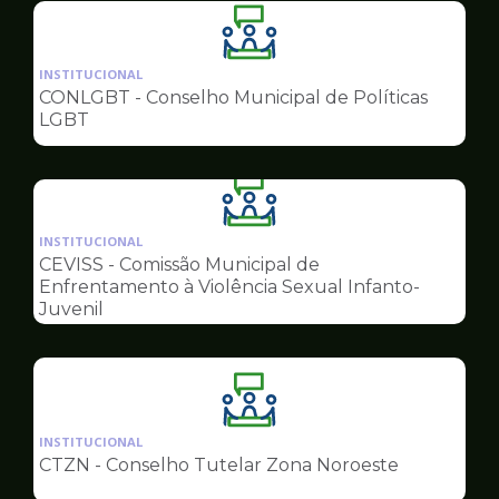
Ilustração
da
INSTITUCIONAL
pagina
CONLGBT - Conselho Municipal de Políticas
de
LGBT
Conselhos
Ilustração
da
INSTITUCIONAL
pagina
CEVISS - Comissão Municipal de
de
Enfrentamento à Violência Sexual Infanto-
Conselhos
Juvenil
Ilustração
da
INSTITUCIONAL
pagina
CTZN - Conselho Tutelar Zona Noroeste
de