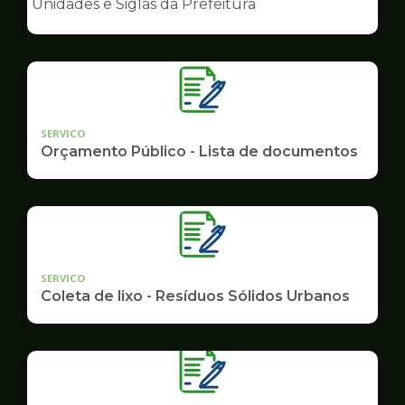
Unidades e Siglas da Prefeitura
de
Governo
SERVICO
Orçamento Público - Lista de documentos
SERVICO
Coleta de lixo - Resíduos Sólidos Urbanos