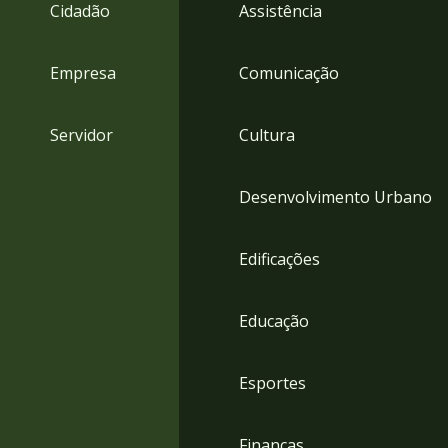
4
Cidadão
Assistência
Acessibilidade
5
Empresa
Comunicação
Servidor
Cultura
Desenvolvimento Urbano
Edificações
Educação
Esportes
Finanças