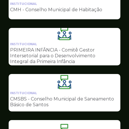
da
INSTITUCIONAL
pagina
CMH - Conselho Municipal de Habitação
de
Conselhos
Ilustração
da
INSTITUCIONAL
pagina
PRIMEIRA INFÂNCIA - Comitê Gestor
de
Intersetorial para o Desenvolvimento
Conselhos
Integral da Primeira Infância
Ilustração
da
INSTITUCIONAL
pagina
CMSBS - Conselho Municipal de Saneamento
de
Básico de Santos
Conselhos