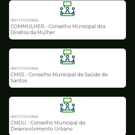
Ilustração
da
INSTITUCIONAL
pagina
COMMULHER - Conselho Municipal dos
de
Direitos da Mulher
Conselhos
Ilustração
da
INSTITUCIONAL
pagina
CMSS - Conselho Municipal de Saúde de
de
Santos
Conselhos
Ilustração
da
INSTITUCIONAL
pagina
CMDU - Conselho Municipal de
de
Desenvolvimento Urbano
Conselhos