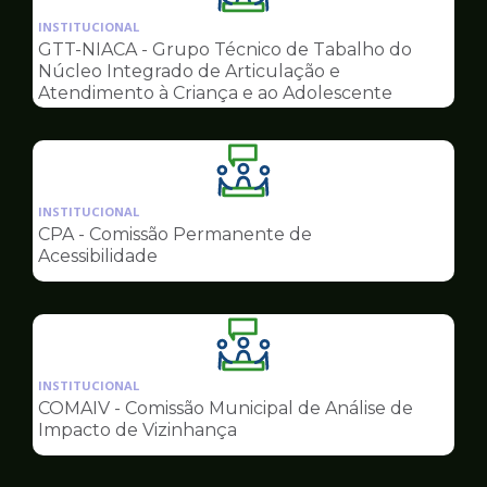
da
INSTITUCIONAL
pagina
GTT-NIACA - Grupo Técnico de Tabalho do
de
Núcleo Integrado de Articulação e
Conselhos
Atendimento à Criança e ao Adolescente
Ilustração
da
INSTITUCIONAL
pagina
CPA - Comissão Permanente de
de
Acessibilidade
Conselhos
Ilustração
da
INSTITUCIONAL
pagina
COMAIV - Comissão Municipal de Análise de
de
Impacto de Vizinhança
Conselhos