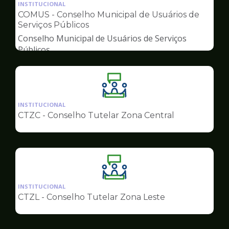
da
INSTITUCIONAL
pagina
COMUS - Conselho Municipal de Usuários de
de
Serviços Públicos
Conselhos
Conselho Municipal de Usuários de Serviços
Públicos
Ilustração
da
INSTITUCIONAL
pagina
CTZC - Conselho Tutelar Zona Central
de
Conselhos
Ilustração
da
INSTITUCIONAL
pagina
CTZL - Conselho Tutelar Zona Leste
de
Conselhos