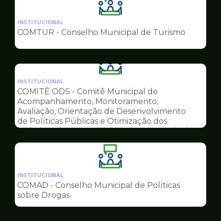
Ilustração
da
INSTITUCIONAL
pagina
COMTUR - Conselho Municipal de Turismo
de
Conselhos
Ilustração
da
INSTITUCIONAL
pagina
COMITÊ ODS - Comitê Municipal de
de
Acompanhamento, Monitoramento,
Conselhos
Avaliação, Orientação de Desenvolvimento
de Políticas Públicas e Otimização dos
Objetivos do Desenvolvimento Sustentável
Ilustração
da
INSTITUCIONAL
pagina
COMAD - Conselho Municipal de Políticas
de
sobre Drogas
Conselhos