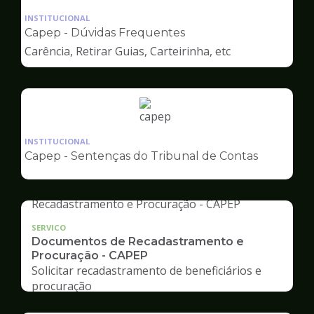
da
INSTITUCIONAL
pagina
Capep - Dúvidas Frequentes
de
Carência, Retirar Guias, Carteirinha, etc
Capep
Ilustração
da
INSTITUCIONAL
pagina
Capep - Sentenças do Tribunal de Contas
de
Capep
SERVICO
Documentos de Recadastramento e
Procuração - CAPEP
Solicitar recadastramento de beneficiários e
procuração