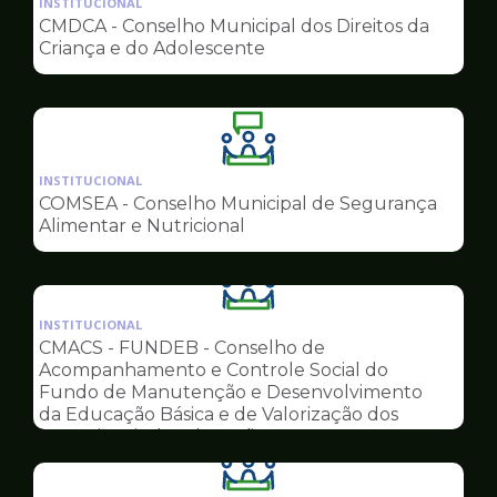
INSTITUCIONAL
pagina
CMDCA - Conselho Municipal dos Direitos da
de
Criança e do Adolescente
Conselhos
Ilustração
da
INSTITUCIONAL
pagina
COMSEA - Conselho Municipal de Segurança
de
Alimentar e Nutricional
Conselhos
Ilustração
da
INSTITUCIONAL
pagina
CMACS - FUNDEB - Conselho de
de
Acompanhamento e Controle Social do
Conselhos
Fundo de Manutenção e Desenvolvimento
da Educação Básica e de Valorização dos
Profissionais da Educação
Ilustração