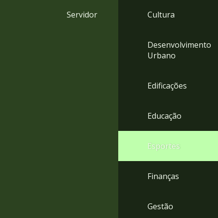
4
Servidor
Cultura
Acessibilidade
5
Desenvolvimento
Urbano
Edificações
Educação
Esportes
Finanças
Gestão