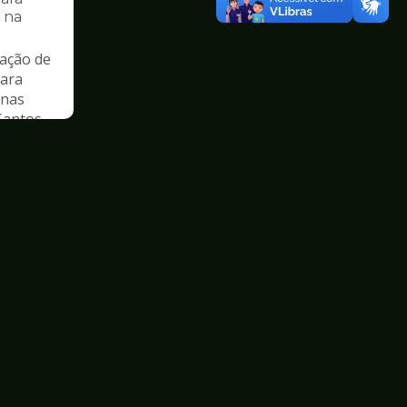
s na
ação de
para
 nas
Santos