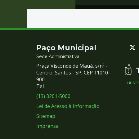
Contato
Paço Municipal
e
Sede Administrativa
Praça Visconde de Mauá, s/nº -
Redes
Centro, Santos - SP, CEP 11010-
900
Turis
Sociais
Tel:
(13) 3201-5000
Lei de Acesso à Informação
Sitemap
Imprensa