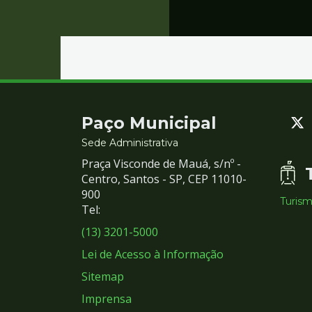
Contato
Paço Municipal
e
Sede Administrativa
Praça Visconde de Mauá, s/nº -
Redes
Centro, Santos - SP, CEP 11010-
900
Turis
Sociais
Tel:
(13) 3201-5000
Lei de Acesso à Informação
Sitemap
Imprensa