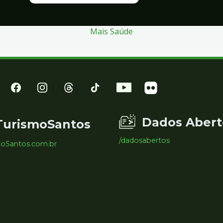
Mais Saúde
Dados Abert
TurismoSantos
/dadosabertos
moSantos.com.br