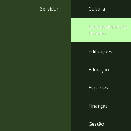
4
Servidor
Cultura
Acessibilidade
5
Desenvolvimento
Urbano
Edificações
Educação
Esportes
Finanças
Gestão