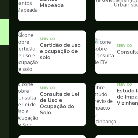
Ilustração
Urbanísti
Mapeada
da
pagina
de
Desenvolvime
Urbano
SERVICO
Certidão de uso
SERVICO
e ocupação de
Consult
solo
SERVICO
SERVICO
Estudo 
Consulta de Lei
de Impa
de Uso e
Vizinhan
Ocupação do
Solo