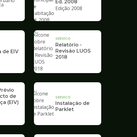
Ed. 2008
ca
Edição 2008
nto
SERVICO
Relatório -
Revisão LUOS
a de EIV
2018
Prévio
cto de
SERVICO
ça (EIV)
Instalação de
Parklet