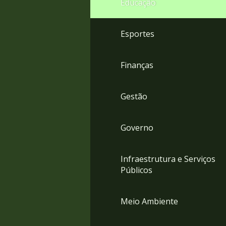
Educação
4
Acessibilidade
5
Esportes
Finanças
Gestão
Governo
Infraestrutura e Serviços
Públicos
Meio Ambiente