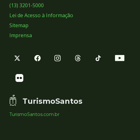
Sociais
(13) 3201-5000
Lei de Acesso à Informação
Sitemap
Imprensa
TurismoSantos
TurismoSantos.com.br