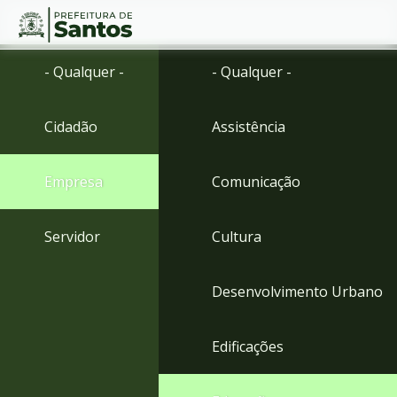
Ir
Conteúdo
- Qualquer -
- Qualquer -
para
o
conteúdo
Cidadão
Assistência
1
Ir
para
Empresa
Comunicação
o
menu
2
Servidor
Cultura
Ir
para
busca
Desenvolvimento Urbano
3
Ir
para
Edificações
o
rodapé