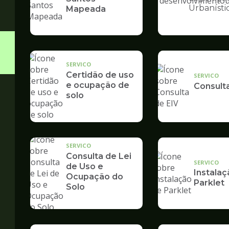
Ilustração
Urbanísti
Mapeada
da
pagina
de
Desenvolvime
Urbano
SERVICO
Certidão de uso
SERVICO
e ocupação de
Consult
solo
SERVICO
Consulta de Lei
SERVICO
de Uso e
Instalaç
Ocupação do
Parklet
Solo