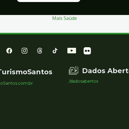
Mais Saúde
Dados Abert
TurismoSantos
/dadosabertos
moSantos.com.br