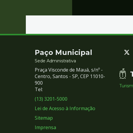
Contato
Paço Municipal
e
Sede Administrativa
Praça Visconde de Mauá, s/nº -
Redes
Centro, Santos - SP, CEP 11010-
900
Turis
Sociais
Tel:
(13) 3201-5000
Lei de Acesso à Informação
Sitemap
Imprensa