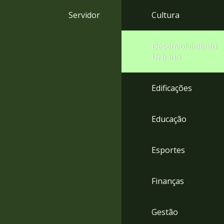
4
Servidor
Cultura
Acessibilidade
5
Desenvolvimento
Urbano
Edificações
Educação
Esportes
Finanças
Gestão