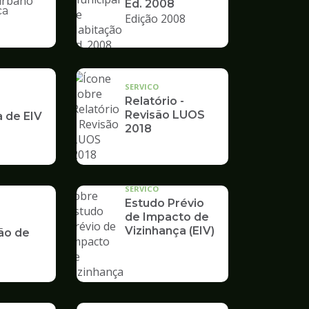
Ed. 2008
ca
Edição 2008
nto
SERVICO
Relatório -
Revisão LUOS
a de EIV
2018
SERVICO
Estudo Prévio
de Impacto de
Vizinhança (EIV)
ão de