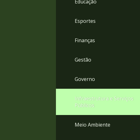
Educação
4
Acessibilidade
5
Esportes
Finanças
Gestão
Governo
Infraestrutura e Serviços
Públicos
Meio Ambiente