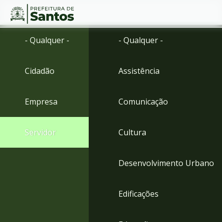
Ir
Conteúdo
- Qualquer -
- Qualquer -
para
o
conteúdo
Cidadão
Assistência
1
Ir
para
Empresa
Comunicação
o
menu
2
Servidor
Cultura
Ir
para
busca
Desenvolvimento Urbano
3
Ir
para
Edificações
o
rodapé