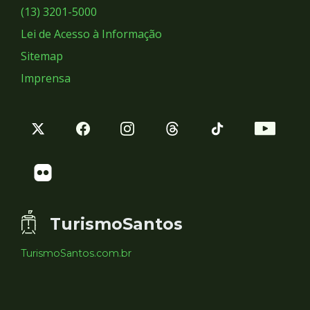
Sociais
(13) 3201-5000
Lei de Acesso à Informação
Sitemap
Imprensa
TurismoSantos
TurismoSantos.com.br