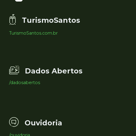
TurismoSantos
TurismoSantos.com.br
Dados Abertos
/dadosabertos
Ouvidoria
/ouvidoria