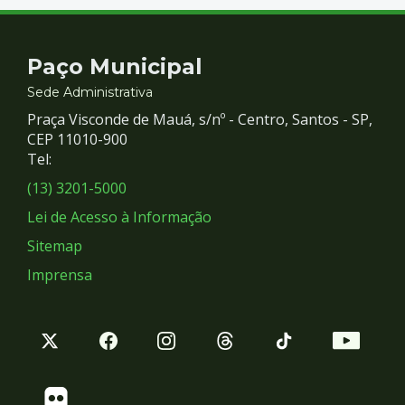
Contato
Paço Municipal
e
Sede Administrativa
Praça Visconde de Mauá, s/nº - Centro, Santos - SP,
Redes
CEP 11010-900
Tel:
Sociais
(13) 3201-5000
Lei de Acesso à Informação
Sitemap
Imprensa