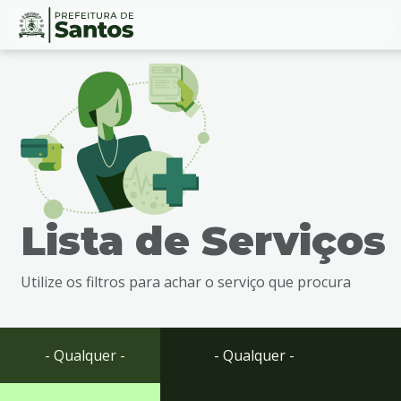
Ir
Conteúdo
para
o
conteúdo
1
Ir
para
o
menu
Lista de Serviços
2
Ir
para
Utilize os filtros para achar o serviço que procura
busca
3
Ir
para
- Qualquer -
- Qualquer -
o
rodapé