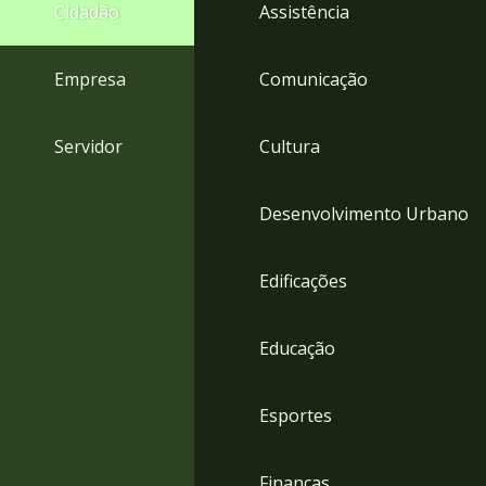
4
Cidadão
Assistência
Acessibilidade
5
Empresa
Comunicação
Servidor
Cultura
Desenvolvimento Urbano
Edificações
Educação
Esportes
Finanças