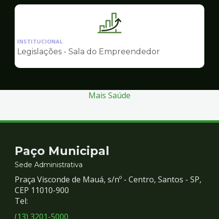
Empreendedor
Ilustração
da
INSTITUCIONAL
pagina
Legislações - Sala do Empreendedor
de
Sala
do
Empreendedor
Mais Saúde
Contato
Paço Municipal
e
Sede Administrativa
Praça Visconde de Mauá, s/nº - Centro, Santos - SP,
Redes
CEP 11010-900
Tel:
Sociais
(13) 3201-5000