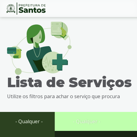
Ir
Conteúdo
para
o
conteúdo
1
Ir
para
o
menu
Lista de Serviços
2
Ir
para
Utilize os filtros para achar o serviço que procura
busca
3
Ir
para
- Qualquer -
- Qualquer -
o
rodapé