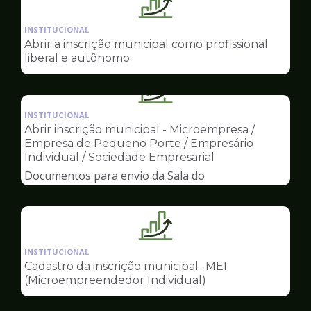
Ilustração
da
INSTITUCIONAL
pagina
Abrir a inscrição municipal como profissional
de
liberal e autônomo
Sala
do
Ilustração
Empreendedor
da
INSTITUCIONAL
pagina
Abrir inscrição municipal - Microempresa /
de
Empresa de Pequeno Porte / Empresário
Sala
Individual / Sociedade Empresarial
do
Documentos para envio da Sala do
Empreendedor
Empreendedor
Ilustração
da
INSTITUCIONAL
pagina
Cadastro da inscrição municipal -MEI
de
(Microempreendedor Individual)
Sala
do