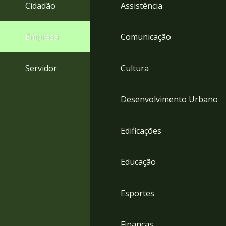
4
Cidadão
Assistência
Acessibilidade
5
Empresa
Comunicação
Servidor
Cultura
Desenvolvimento Urbano
Edificações
Educação
Esportes
Finanças