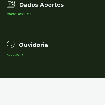
Dados Abertos
/dadosabertos
Ouvidoria
/ouvidoria