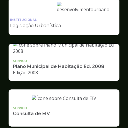
Ilustração
da
INSTITUCIONAL
pagina
Legislação Urbanística
de
Desenvolvimento
Urbano
SERVICO
Plano Municipal de Habitação Ed. 2008
Edição 2008
SERVICO
Consulta de EIV