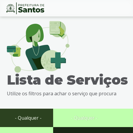
Ir
Conteúdo
para
o
conteúdo
1
Ir
para
o
menu
Lista de Serviços
2
Ir
para
Utilize os filtros para achar o serviço que procura
busca
3
Ir
para
- Qualquer -
- Qualquer -
o
rodapé