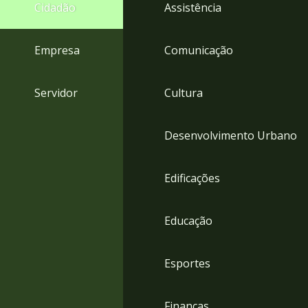
4
Cidadão
Assistência
Acessibilidade
5
Empresa
Comunicação
Servidor
Cultura
Desenvolvimento Urbano
Edificações
Educação
Esportes
Finanças