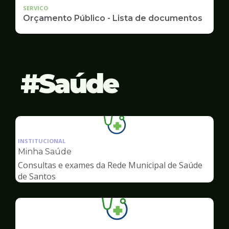
SERVICO
Orçamento Público - Lista de documentos
Saúde
Ilustração
da
INSTITUCIONAL
pagina
Minha Saúde
de
Consultas e exames da Rede Municipal de Saúde
Saúde
de Santos