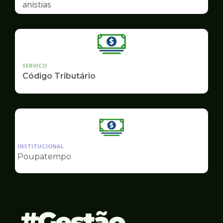
anistias
SERVICO
Código Tributário
Ilustração
da
INSTITUCIONAL
pagina
Poupatempo
de
Finanças
Gestão