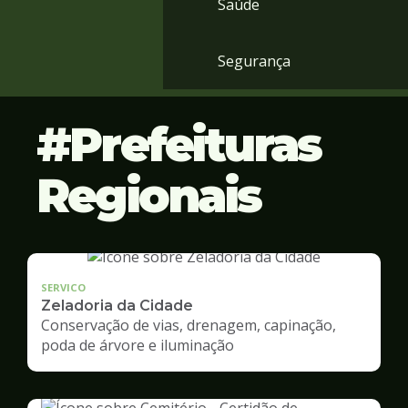
Saúde
Segurança
Prefeituras
Regionais
SERVICO
Zeladoria da Cidade
Conservação de vias, drenagem, capinação,
poda de árvore e iluminação